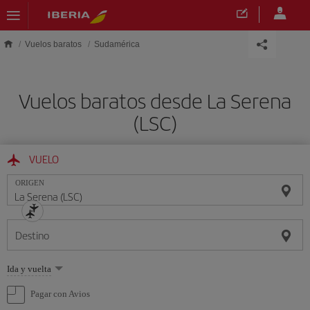
Saltar al contenido principal
Vuelos baratos
Sudamérica
Vuelos baratos desde La Serena
(LSC)
VUELO
ORIGEN
Destino
Seleccione
Ida y vuelta
una
opción
Pagar con Avios