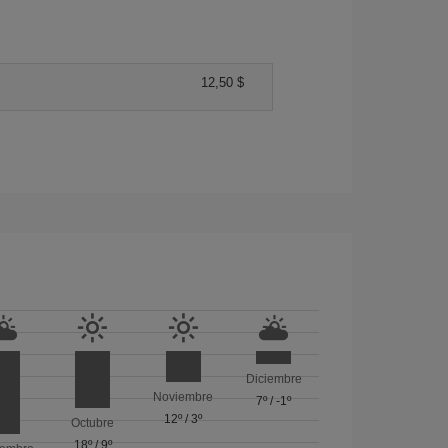
12,50 $
Diciembre
Noviembre
7º
/
-1º
12º
/
3º
Octubre
18º
/
9º