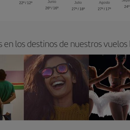
Sept
Junio
Julio
Agosto
22º
/
12º
24º
26º
/
16º
27º
/
18º
27º
/
17º
 en los destinos de nuestros vuelos