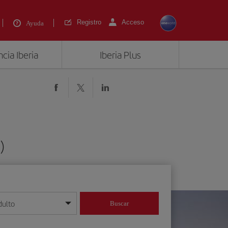
Registro
Acceso
Ayuda
cia Iberia
Iberia Plus
)
dulto
Buscar
o día/mes/año