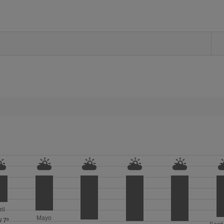
ril
Mayo
/
7º