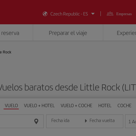
Czech Republic - ES
Empresas
 reserva
Preparar el viaje
Experien
le Rock
Vuelos baratos desde Little Rock (LIT
VUELO
VUELO + HOTEL
VUELO + COCHE
HOTEL
COCHE
Fecha ida
Fecha vuelta
1
A
Introduce la fecha en formato día/mes/año
Introduce la fecha en format