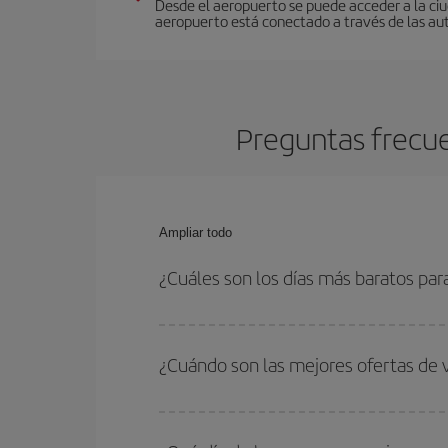
Desde el aeropuerto se puede acceder a la ciud
aeropuerto está conectado a través de las auto
Preguntas frecue
Ampliar todo
¿Cuáles son los días más baratos par
Para saber qué días te saldrá más económico vol
quieres ir y en qué fechas habías pensado viajar
¿Cuándo son las mejores ofertas de 
para que puedas encontrar la mejor oferta. Ademá
más en el precio de tu billete.
Puedes conseguir los vuelos más baratos viajan
periodos de vacaciones escolares son temporada