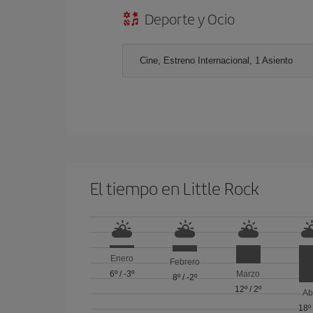
Deporte y Ocio
Cine, Estreno Internacional, 1 Asiento
El tiempo en Little Rock
Enero
Febrero
6º
/
-3º
Marzo
8º
/
-2º
12º
/
2º
Ab
18º