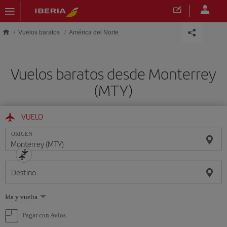
Saltar al contenido principal
Vuelos baratos
América del Norte
Vuelos baratos desde Monterrey
(MTY)
VUELO
ORIGEN
Destino
Seleccione
Ida y vuelta
una
opción
Pagar con Avios