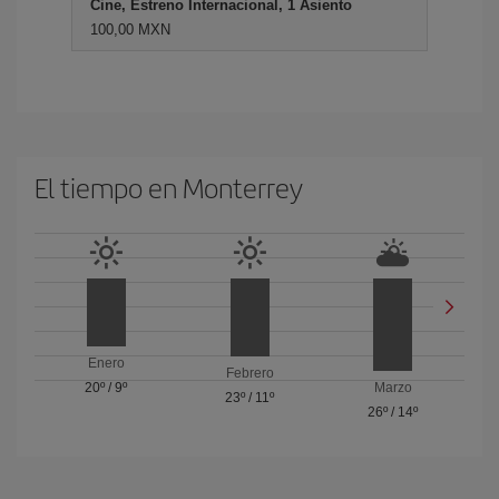
Cine, Estreno Internacional, 1 Asiento
100,00 MXN
El tiempo en Monterrey
Enero
Febrero
20º
/
9º
Marzo
23º
/
11º
26º
/
14º