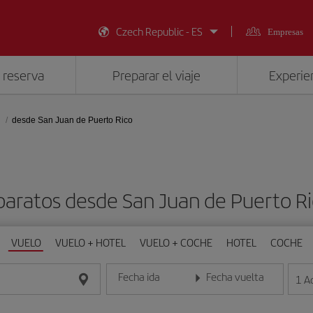
Czech Republic - ES
Empresas
 reserva
Preparar el viaje
Experien
desde San Juan de Puerto Rico
baratos desde San Juan de Puerto Ri
VUELO
VUELO + HOTEL
VUELO + COCHE
HOTEL
COCHE
Fecha ida
Fecha vuelta
1
A
Introduce la fecha en formato día/mes/año
Introduce la fecha en format