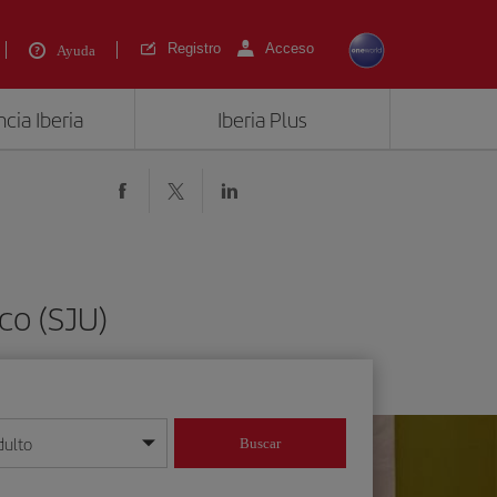
Registro
Acceso
Ayuda
cia Iberia
Iberia Plus
co (SJU)
dulto
Buscar
o día/mes/año