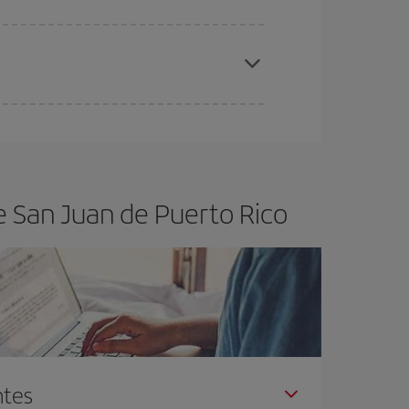
elo y de que las tarifas más baratas (turista)
n Juan de Puerto Rico.
ra el vuelo más barato.
e San Juan de Puerto Rico
ntes