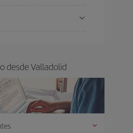
elo y de que las tarifas más baratas (turista)
ladolid.
ra el vuelo más barato.
o desde Valladolid
ntes