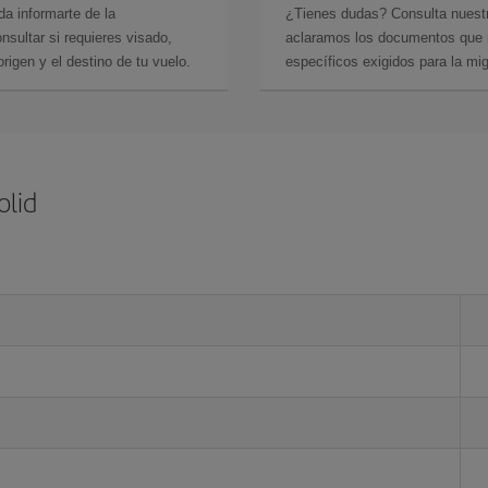
da informarte de la
¿Tienes dudas? Consulta nues
sultar si requieres visado,
aclaramos los documentos que ne
rigen y el destino de tu vuelo.
específicos exigidos para la mi
olid