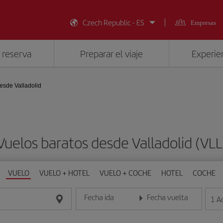
Czech Republic - ES
Empresas
 reserva
Preparar el viaje
Experien
esde Valladolid
Vuelos baratos desde Valladolid (VLL
VUELO
VUELO + HOTEL
VUELO + COCHE
HOTEL
COCHE
Fecha ida
Fecha vuelta
1
A
Introduce la fecha en formato día/mes/año
Introduce la fecha en format