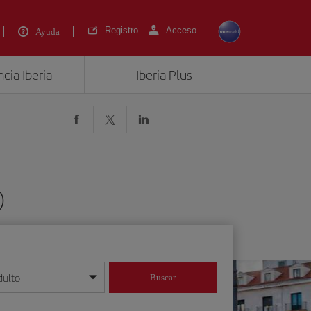
Registro
Acceso
Ayuda
cia Iberia
Iberia Plus
)
dulto
Buscar
o día/mes/año