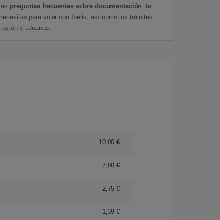
tras
preguntas frecuentes sobre documentación
: te
cesitas para volar con Iberia, así como los trámites
gración y aduanas.
10,00 €
7,00 €
2,75 €
1,39 €