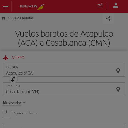
Saltar al contenido principal
Vuelos baratos
Vuelos baratos de Acapulco
(ACA) a Casablanca (CMN)
VUELO
ORIGEN
DESTINO
Seleccione
Ida y vuelta
una
opción
Pagar con Avios