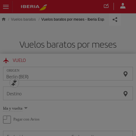
Saltar al contenido principal
Vuelos baratos
Vuelos baratos por meses - Iberia España
Vuelos baratos por meses
VUELO
ORIGEN
Destino
Seleccione
Ida y vuelta
una
opción
Pagar con Avios