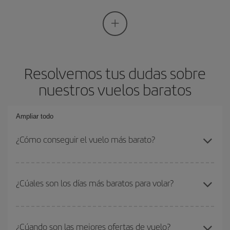
Resolvemos tus dudas sobre
nuestros vuelos baratos
Ampliar todo
¿Cómo conseguir el vuelo más barato?
Podrás ahorrar en tu billete de avión si evitas temporadas altas,
compras con antelación y puedes ser flexible con las fechas y
¿Cúales son los días más baratos para volar?
horarios de ida y vuelta. Además, si no tienes decidido un destino
concreto para tu viaje, mira nuestras ofertas y déjate inspirar:
Realmente
no hay ningún día o mes en concreto que sea más
seguro que encuentras vuelos low cost.
barato para comprar un billete de avión
, ya que estos precios
¿Cúando son las mejores ofertas de vuelo?