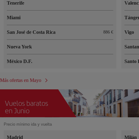
Tenerife
Valenc
Miami
Tánge
San José de Costa Rica
Vigo
886 €
Nueva York
Santa
México D.F.
Santo
Más ofertas en Mayo
Vuelos baratos
en Junio
Precio mínimo ida y vuelta
Madrid
Milán