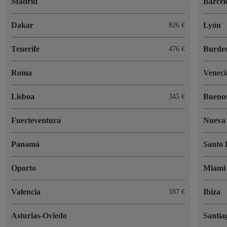
Madrid
Barcel
Dakar
Lyón
826 €
Tenerife
Burde
476 €
Roma
Veneci
Lisboa
Buenos
345 €
Fuerteventura
Nueva
Panamá
Santo
Oporto
Miami
Valencia
Ibiza
187 €
Asturias-Oviedo
Santia