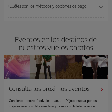
aunque siempre puedes elegir la tarifa flexible.
¿Cuáles son los métodos y opciones de pago?
Puedes consultar la
política de cambio y devoluciones
en la web.
Los métodos de pago varían según el país, pero engloban
tarjetas
de crédito y débito, PayPal, Bizum, Sofort Banking y
transferencia bancaria
. En algunos países se aceptan tarjetas
Eventos en los destinos de
adicionales. Puedes consultar los
métodos de pago disponibles.
nuestros vuelos baratos
Además,
se puede pagar a plazos
en España y Francia. El pago
se realiza de forma segura a través de nuestra web.
Consulta los próximos eventos
Conciertos, teatro, festivales, danza... Déjate inspirar por los
mejores eventos del calendario y reserva tu billete de avión