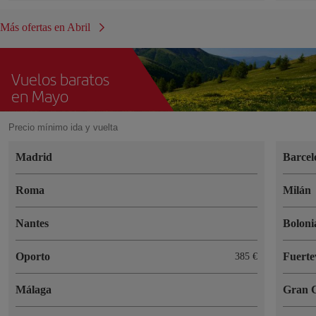
Más ofertas en Abril
Vuelos baratos
en Mayo
Precio mínimo ida y vuelta
Madrid
Barcel
Roma
Milán
Nantes
Boloni
Oporto
Fuerte
385 €
Málaga
Gran 