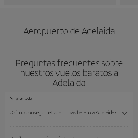
Aeropuerto de Adelaida
Preguntas frecuentes sobre
nuestros vuelos baratos a
Adelaida
Ampliar todo
¿Cómo conseguir el vuelo más barato a Adelaida?
Podrás ahorrar en tu billete de avión y conseguir el vuelo más
barato si evitas temporadas altas, compras con antelación y