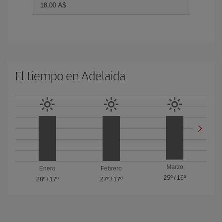
18,00 A$
El tiempo en Adelaida
Marzo
Enero
Febrero
25º
/
16º
28º
/
17º
27º
/
17º