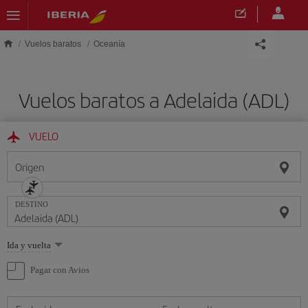
Saltar al contenido principal
Vuelos baratos
Oceanía
Vuelos baratos a Adelaida (ADL)
VUELO
Origen
DESTINO
Seleccione
Ida y vuelta
una
opción
Pagar con Avios