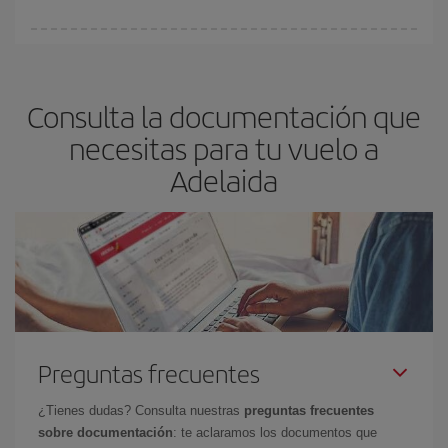
vayan agotando. Por eso, comprar con antelación es
fundamental
para conseguir
vuelos baratos a Adelaida.
En Iberia, tenemos distintas tarifas para garantizarte el mejor
precio según tus necesidades de viaje. La tarifa básica, te
asegura el vuelo más barato.
Consulta la documentación que
necesitas para tu vuelo a
Adelaida
Preguntas frecuentes
¿Tienes dudas? Consulta nuestras
preguntas frecuentes
sobre documentación
: te aclaramos los documentos que