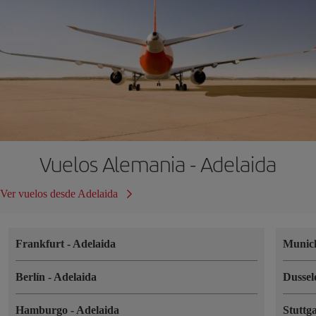
Vuelos Alemania - Adelaida
Ver vuelos desde Adelaida
Frankfurt
-
Adelaida
Muni
Berlín
-
Adelaida
Dussel
Hamburgo
-
Adelaida
Stuttg