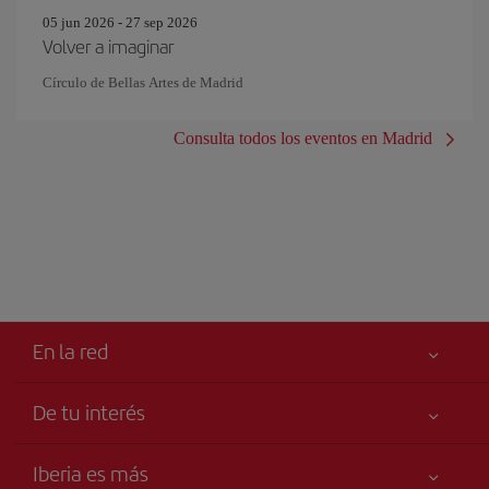
05 jun 2026 - 27 sep 2026
Volver a imaginar
Círculo de Bellas Artes de Madrid
Consulta todos los eventos en Madrid
En la red
De tu interés
Tu seguridad es lo primero
Iberia es más
Accesibilidad