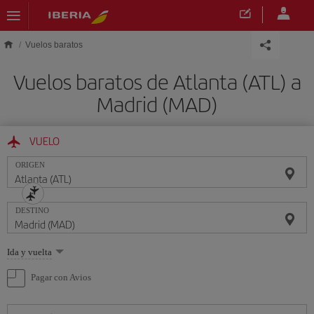
Saltar al contenido principal
Vuelos baratos
Vuelos baratos de Atlanta (ATL) a
Madrid (MAD)
VUELO
ORIGEN
DESTINO
Seleccione
Ida y vuelta
una
opción
Pagar con Avios