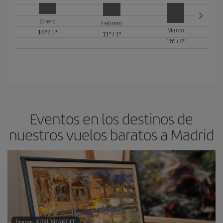
Enero
Febrero
Marzo
10º
/
1º
11º
/
1º
15º
/
4º
Eventos en los destinos de
nuestros vuelos baratos a Madrid
Imagen: AURUSHAKOFF