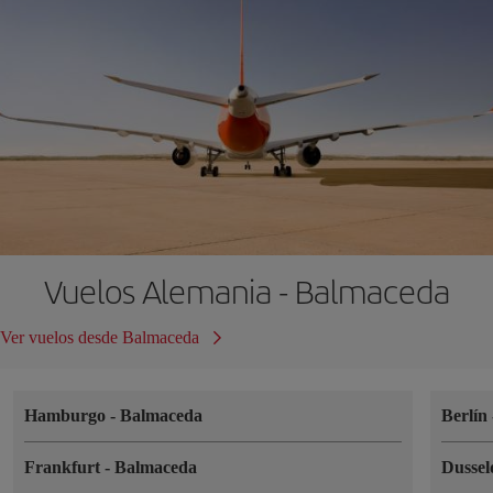
Vuelos Alemania - Balmaceda
Ver vuelos desde Balmaceda
Hamburgo
-
Balmaceda
Berlín
Frankfurt
-
Balmaceda
Dussel