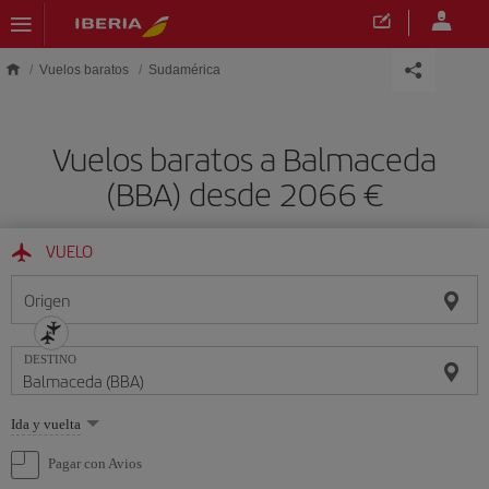
Saltar al contenido principal
Vuelos baratos
Sudamérica
Vuelos baratos a Balmaceda
(BBA) desde 2066 €
VUELO
Origen
DESTINO
Seleccione
Ida y vuelta
una
opción
Pagar con Avios