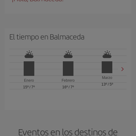
El tiempo en Balmaceda
Marzo
Enero
Febrero
13º
/
5º
15º
/
7º
16º
/
7º
Eventos en los destinos de