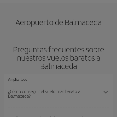
Aeropuerto de Balmaceda
Preguntas frecuentes sobre
nuestros vuelos baratos a
Balmaceda
Ampliar todo
¿Cómo conseguir el vuelo más barato a
Balmaceda?
Podrás ahorrar en tu billete de avión y conseguir el vuelo más
barato si evitas temporadas altas, compras con antelación y