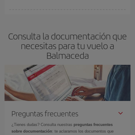
vayan agotando. Por eso, comprar con antelación es
fundamental
para conseguir
vuelos baratos a Balmaceda.
En Iberia, tenemos distintas tarifas para garantizarte el mejor
precio según tus necesidades de viaje. La tarifa básica, te
asegura el vuelo más barato.
Consulta la documentación que
necesitas para tu vuelo a
Balmaceda
Preguntas frecuentes
¿Tienes dudas? Consulta nuestras
preguntas frecuentes
sobre documentación
: te aclaramos los documentos que