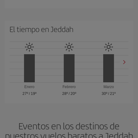
El tiempo en Jeddah
Enero
Febrero
Marzo
27º
/
19º
28º
/
20º
30º
/
21º
Eventos en los destinos de
nuestros vuelos baratos a Jeddah