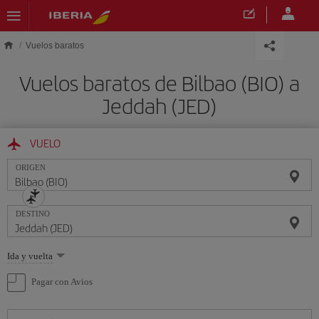
Saltar al contenido principal
Vuelos baratos
Vuelos baratos de Bilbao (BIO) a
Jeddah (JED)
VUELO
ORIGEN
DESTINO
Seleccione
Ida y vuelta
una
opción
Pagar con Avios