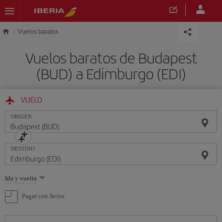
Saltar al contenido principal
Vuelos baratos
Vuelos baratos de Budapest
(BUD) a Edimburgo (EDI)
VUELO
ORIGEN
DESTINO
Seleccione
Ida y vuelta
una
opción
Pagar con Avios