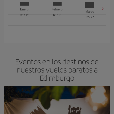
Enero
Febrero
Marzo
5º
/
1º
6º
/
1º
8º
/
2º
Eventos en los destinos de
nuestros vuelos baratos a
Edimburgo