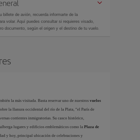
eneral
billete de avión, recuerda informarte de la
a volar. Aquí puedes consultar si requieres visado,
ro documento, según el origen y el destino de tu vuelo.
res
bién la más visitada. Basta reservar uno de nuestros
vuelos
bre la llanura occidental del río de la Plata, “el París de
rsas corrientes inmigratorias. Su casco histórico,
 alberga lugares y edificios emblemáticos como la
Plaza de
udad y hoy, principal ubicación de celebraciones y