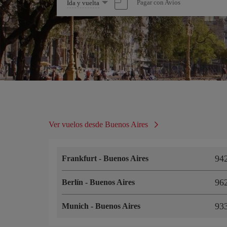
Seleccione
Pagar con Avios
Ida y vuelta
una
opción
Ver vuelos desde Buenos Aires
94
Frankfurt
-
Buenos Aires
96
Berlín
-
Buenos Aires
93
Munich
-
Buenos Aires