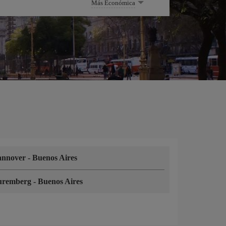
Más Económica
annover
-
Buenos Aires
uremberg
-
Buenos Aires