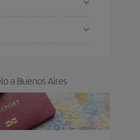
elo y de que las tarifas más baratas (turista)
enos Aires.
ra el vuelo más barato.
lo a Buenos Aires