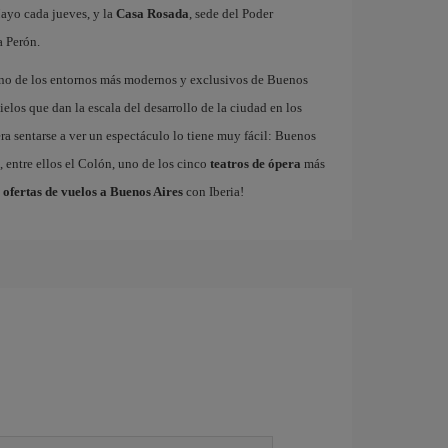
ayo cada jueves, y la
Casa Rosada
, sede del Poder
a Perón.
uno de los entornos más modernos y exclusivos de Buenos
ielos que dan la escala del desarrollo de la ciudad en los
ra sentarse a ver un espectáculo lo tiene muy fácil: Buenos
 entre ellos el Colón, uno de los cinco
teatros de ópera
más
s
ofertas de vuelos a Buenos Aires
con Iberia!