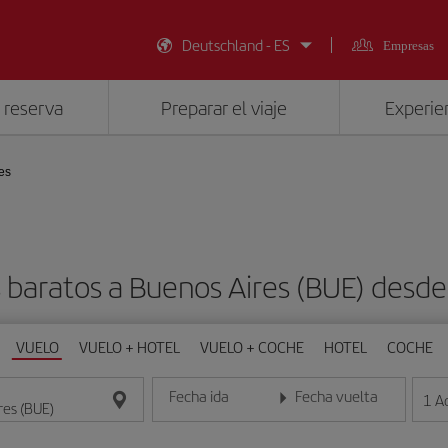
Deutschland - ES
Empresas
 reserva
Preparar el viaje
Experien
es
 baratos a Buenos Aires (BUE) desd
VUELO
VUELO + HOTEL
VUELO + COCHE
HOTEL
COCHE
Fecha ida
Fecha vuelta
1
A
Introduce la fecha en formato día/mes/año
Introduce la fecha en format