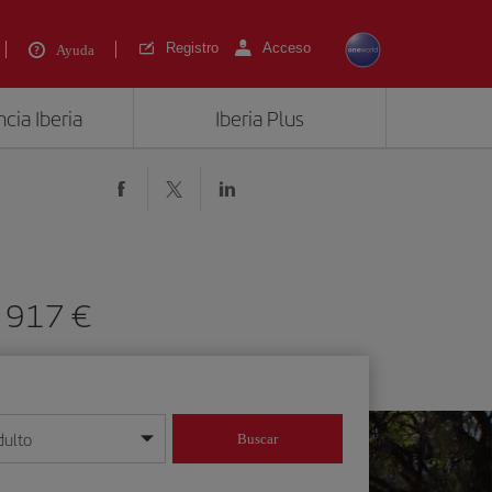
Registro
Acceso
Ayuda
cia Iberia
Iberia Plus
e 917 €
dulto
Buscar
o día/mes/año