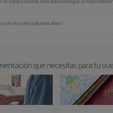
 un vuelo a Buenos Aires para conseguir la mejor oferta?
s encontrarás. Los precios dependen de las plazas que queden libres en el vu
 comprar con antelación es
fundamental
para conseguir
vuelos baratos a Bu
ecio en mi vuelo a Buenos Aires?
arte el mejor precio según tus necesidades de viaje. La tarifa básica, te asegu
mentación que necesitas para tu vue