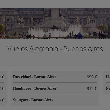
Vuelos Alemania - Buenos Aires
2 €
996 €
Dusseldorf
-
Buenos Aires
H
2 €
917 €
Hamburgo
-
Buenos Aires
N
3 €
Stuttgart
-
Buenos Aires