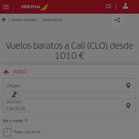
Saltar al contenido principal
Vuelos baratos
Sudamérica
Vuelos baratos a Cali (CLO) desde
1010 €
VUELO
Origen
DESTINO
Seleccione
Ida y vuelta
una
opción
Pagar con Avios