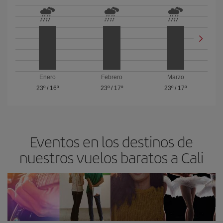
Enero
Febrero
Marzo
23º
/
16º
23º
/
17º
23º
/
17º
Eventos en los destinos de
nuestros vuelos baratos a Cali