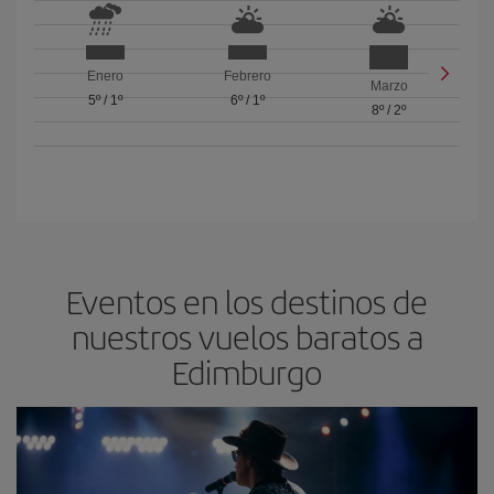
Enero
Febrero
Marzo
5º
/
1º
6º
/
1º
8º
/
2º
Eventos en los destinos de
nuestros vuelos baratos a
Edimburgo