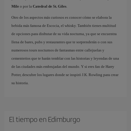
Mile
o por la
Catedral de St. Giles
.
Otro de los aspectos más curiosos es conocer cómo se elabora la
bebida más famosa de Escocia, el whisky. También tienes multitud
de opciones para disfrutar de su vida nocturna, ya que se encuentra
llena de bares, pubs y restaurantes que te sorprenderán o con sus
numerosos tours nocturnos de fantasmas entre callejuelas y
cementerios que te harán temblar con las historias y leyendas de una
de las ciudades más embrujadas del mundo. Y si eres fan de Harry
Potter, descubre los lugares donde se inspiró J.K. Rowling para crear
su historia.
El tiempo en Edimburgo