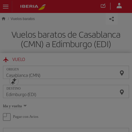
Saltar al contenido principal
Vuelos baratos
Vuelos baratos de Casablanca
(CMN) a Edimburgo (EDI)
VUELO
ORIGEN
DESTINO
Seleccione
Ida y vuelta
una
opción
Pagar con Avios