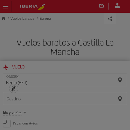
Saltar al contenido principal
Vuelos baratos
Europa
Vuelos baratos a Castilla La
Mancha
VUELO
ORIGEN
Destino
Seleccione
Ida y vuelta
una
opción
Pagar con Avios