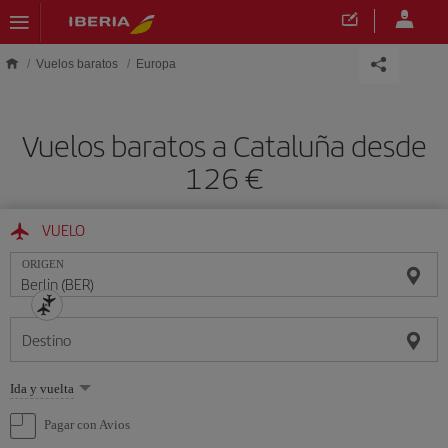
Saltar al contenido principal
Vuelos baratos
Europa
Vuelos baratos a Cataluña desde
126 €
VUELO
ORIGEN
Destino
Seleccione
Ida y vuelta
una
opción
Pagar con Avios