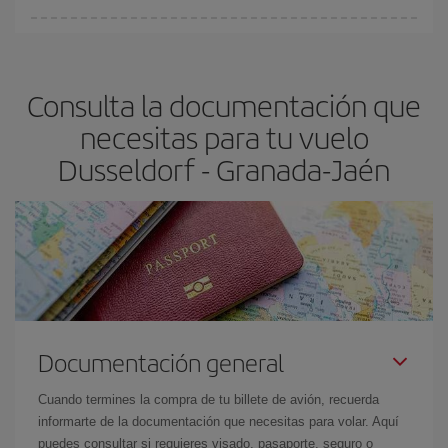
Cualquier día de la semana puedes encontrar vuelos baratos. Las
claves para encontrar los mejores precios son
anticiparte y ser
flexible.
Lo normal es que
cuanto antes
reserves tus billetes de
Consulta la documentación que
avión más baratos te saldrán. Además, si buscas los vuelos con
las fechas y los horarios del viaje un poco abiertos, podrás
elegir
necesitas para tu vuelo
el precio más barato.
Dusseldorf - Granada-Jaén
Documentación general
Cuando termines la compra de tu billete de avión, recuerda
informarte de la documentación que necesitas para volar. Aquí
puedes consultar si requieres visado, pasaporte, seguro o