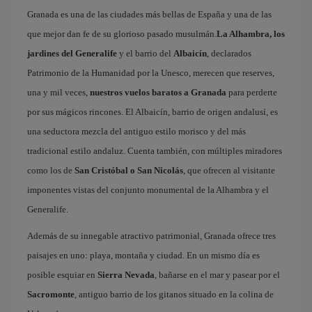
Granada es una de las ciudades más bellas de España y una de las
que mejor dan fe de su glorioso pasado musulmán.
La Alhambra, los
jardines del Generalife
y el barrio del
Albaicín
, declarados
Patrimonio de la Humanidad por la Unesco, merecen que reserves,
una y mil veces,
nuestros vuelos baratos a Granada
para perderte
por sus mágicos rincones. El Albaicín, barrio de origen andalusí, es
una seductora mezcla del antiguo estilo morisco y del más
tradicional estilo andaluz. Cuenta también, con múltiples miradores
como los de
San Cristóbal o San Nicolás
, que ofrecen al visitante
imponentes vistas del conjunto monumental de la Alhambra y el
Generalife.
Además de su innegable atractivo patrimonial, Granada ofrece tres
paisajes en uno: playa, montaña y ciudad. En un mismo día es
posible esquiar en
Sierra Nevada
, bañarse en el mar y pasear por el
Sacromonte
, antiguo barrio de los gitanos situado en la colina de