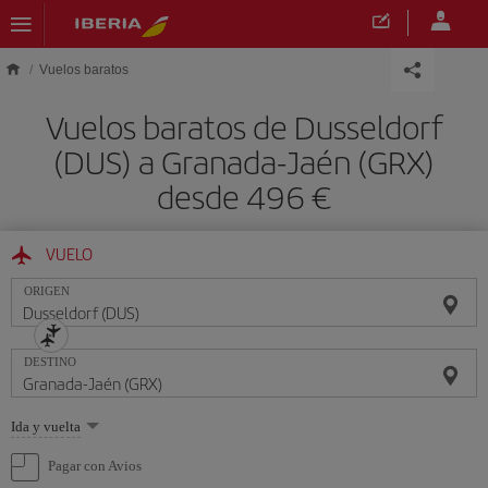
Saltar al contenido principal
Vuelos baratos
Vuelos baratos de Dusseldorf
(DUS) a Granada-Jaén (GRX)
desde 496 €
VUELO
ORIGEN
DESTINO
Seleccione
Ida y vuelta
una
opción
Pagar con Avios