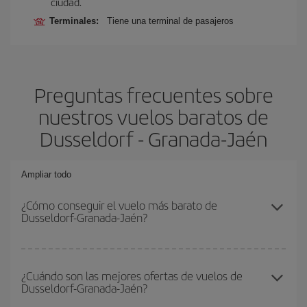
ciudad.
Terminales:
Tiene una terminal de pasajeros
Preguntas frecuentes sobre
nuestros vuelos baratos de
Dusseldorf - Granada-Jaén
Ampliar todo
¿Cómo conseguir el vuelo más barato de
Dusseldorf-Granada-Jaén?
Podrás ahorrar en tu billete de avión de Dusseldorf-Granada-Jaén-
dest y conseguir el vuelo más barato si evitas temporadas altas,
¿Cuándo son las mejores ofertas de vuelos de
Dusseldorf-Granada-Jaén?
compras con antelación y puedes ser flexible con las fechas y
horarios de ida y vuelta.