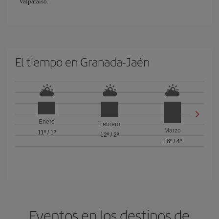
Valparaíso.
El tiempo en Granada-Jaén
Enero
Febrero
Marzo
11º
/
1º
12º
/
2º
16º
/
4º
Eventos en los destinos de