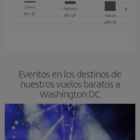
Enero
Febrero
6º
/
-2º
8º
/
-2º
Marzo
13º
/
2º
Eventos en los destinos de
nuestros vuelos baratos a
Washington DC