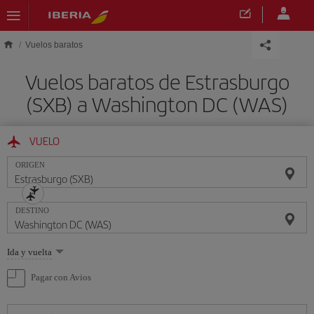
Saltar al contenido principal
Vuelos baratos
Vuelos baratos de Estrasburgo
(SXB) a Washington DC (WAS)
VUELO
ORIGEN
DESTINO
Seleccione
Ida y vuelta
una
opción
Pagar con Avios