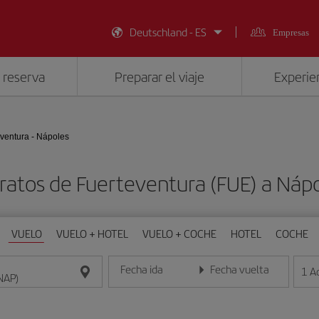
Deutschland - ES
Empresas
 reserva
Preparar el viaje
Experien
ventura - Nápoles
ratos de Fuerteventura (FUE) a Náp
VUELO
VUELO + HOTEL
VUELO + COCHE
HOTEL
COCHE
Fecha ida
Fecha vuelta
1
A
Introduce la fecha en formato día/mes/año
Introduce la fecha en format