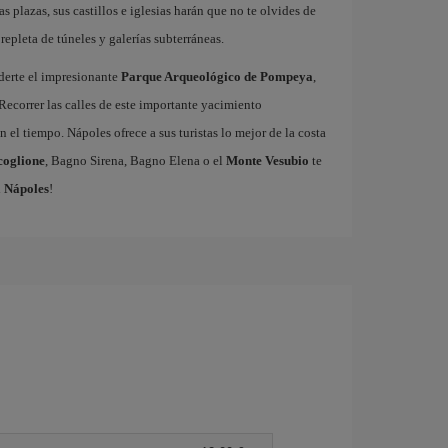
as plazas, sus castillos e iglesias harán que no te olvides de
repleta de túneles y galerías subterráneas.
derte el impresionante
Parque Arqueológico de Pompeya
,
Recorrer las calles de este importante yacimiento
 el tiempo. Nápoles ofrece a sus turistas lo mejor de la costa
coglione
, Bagno Sirena, Bagno Elena o el
Monte Vesubio
te
a Nápoles
!