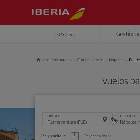
Saltar al contenido principal
Reservar
Gestionar
Vuelos baratos
Europa
Italia
Nápoles
Fuerte
Vuelos ba
ORIGEN
DESTINO
Seleccione
Pagar con Avios
Ida y vuelta