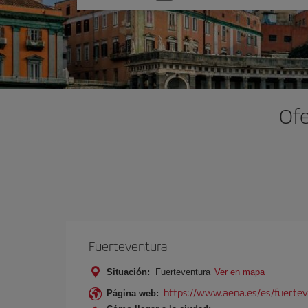
una
opción
Ofe
Fuerteventura
Situación:
Fuerteventura
Ver en mapa
https://www.aena.es/es/fuertev
Página web: