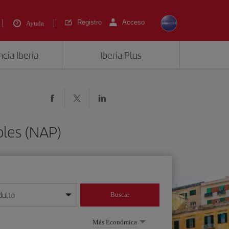
Registro
Acceso
Ayuda
cia Iberia
Iberia Plus
oles (NAP)
dulto
Buscar
o día/mes/año
Más Económica