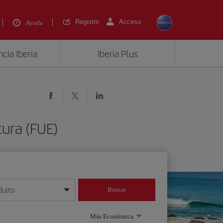
Registro
Acceso
Ayuda
cia Iberia
Iberia Plus
tura (FUE)
dulto
Buscar
o día/mes/año
Más Económica