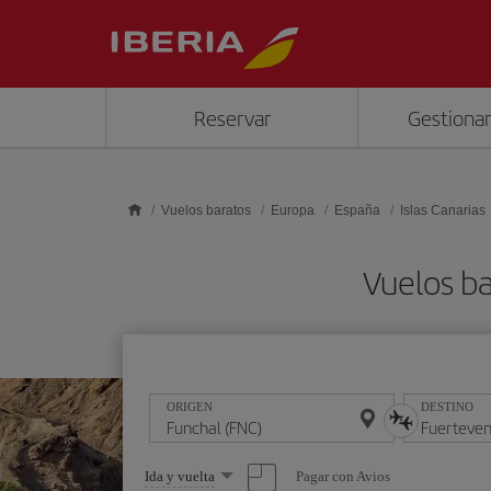
Saltar al contenido principal
Reservar
Gestionar
Vuelos baratos
Europa
España
Islas Canarias
Vuelos ba
ORIGEN
DESTINO
Seleccione
Pagar con Avios
Ida y vuelta