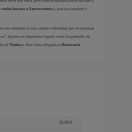
garlas sobre una tabla, pero todavía quedan playas salvajes y
s
vuelos baratos a Fuerteventura
y practica windsurf y
ue nos adentran en una cultura e identidad que se remontan
xos”, dejaron un importante legado como los grabados de
aña de
Tindaya
. Otra visita obligada es
Betancuria
12,00 €