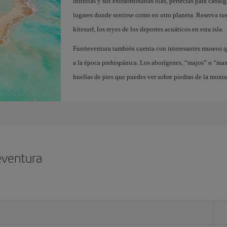
infinitas y sus extraordinarias olas, perfectas para cabal
lugares donde sentirse como en otro planeta. Reserva tu
kitesurf, los reyes de los deportes acuáticos en esta isla.
Fuerteventura también cuenta con interesantes museos q
a la época prehispánica. Los aborígenes, “majos” o “ma
huellas de pies que puedes ver sobre piedras de la mont
eventura