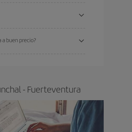
elo y de que las tarifas más baratas (turista)
nchal-Fuerteventura-dest
.
ra el vuelo más barato.
a a buen precio?
ser flexible.
Lo normal es que
cuanto antes
 poco abiertos, podrás
elegir el precio más
unchal - Fuerteventura