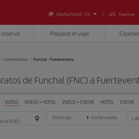
Deutschland - ES
Empresas
 reserva
Preparar el viaje
Experien
Fuerteventura
Funchal - Fuerteventura
ratos de Funchal (FNC) a Fuerteven
VUELO
VUELO + HOTEL
VUELO + COCHE
HOTEL
COCHE
Fecha ida
Fecha vuelta
1
A
Introduce la fecha en formato día/mes/año
Introduce la fecha en format