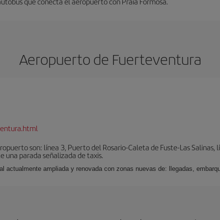
 autobús que conecta el aeropuerto con Praia Formosa.
Aeropuerto de Fuerteventura
entura.html
puerto son: línea 3, Puerto del Rosario-Caleta de Fuste-Las Salinas, l
e una parada señalizada de taxis.
nal actualmente ampliada y renovada con zonas nuevas de: llegadas, embarqu