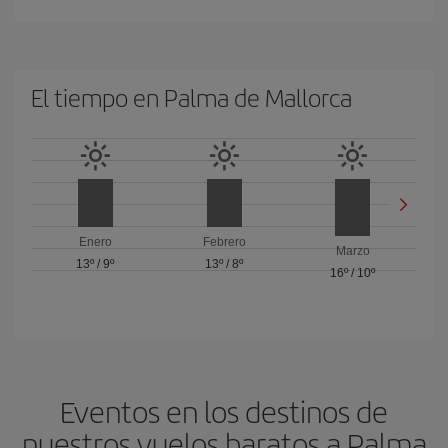
El tiempo en Palma de Mallorca
Enero
Febrero
Marzo
13º
/
9º
13º
/
8º
16º
/
10º
Eventos en los destinos de
nuestros vuelos baratos a Palma