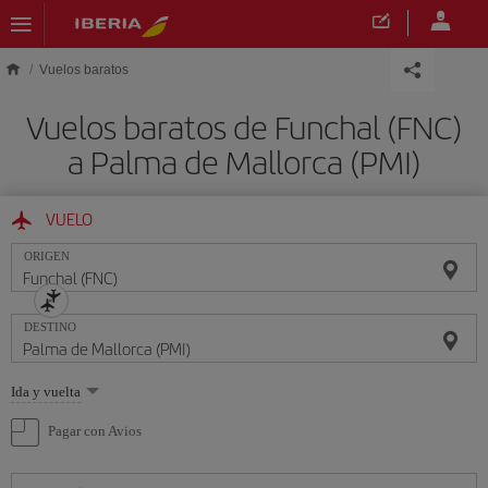
Saltar al contenido principal
Vuelos baratos
Vuelos baratos de Funchal (FNC)
a Palma de Mallorca (PMI)
VUELO
ORIGEN
DESTINO
Seleccione
Ida y vuelta
una
opción
Pagar con Avios