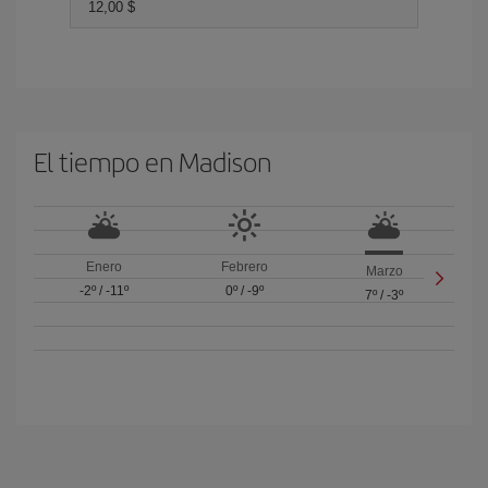
12,00 $
El tiempo en Madison
Enero
Febrero
Marzo
-2º
/
-11º
0º
/
-9º
7º
/
-3º