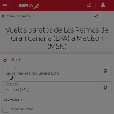
Saltar al contenido principal
Vuelos baratos
Vuelos baratos de Las Palmas de
Gran Canaria (LPA) a Madison
(MSN)
VUELO
ORIGEN
DESTINO
Seleccione
Ida y vuelta
una
opción
Pagar con Avios