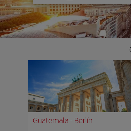
una
opción
Guatemala
-
Berlín