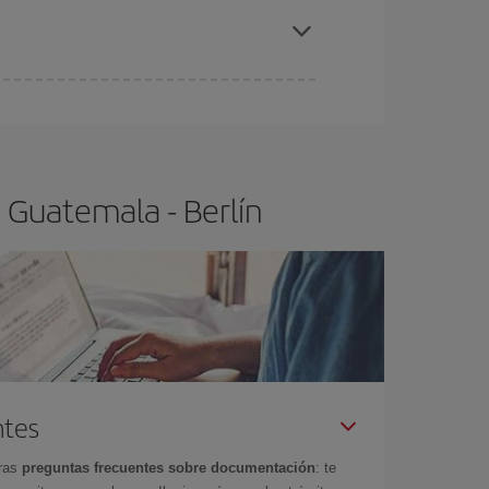
atemala-Berlín-dest
.
ra el vuelo más barato.
 Guatemala - Berlín
ntes
tras
preguntas frecuentes sobre documentación
: te