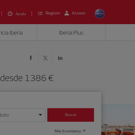
Registro
Acceso
Ayuda
cia Iberia
Iberia Plus
) desde 1386 €
dulto
Buscar
o día/mes/año
Más Económica