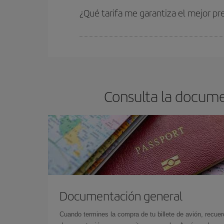
estén disponibles o se vayan agotando. Por eso,
¿Qué tarifa me garantiza el mejor p
En Iberia, tenemos distintas tarifas para garantiz
Consulta la docume
Documentación general
Cuando termines la compra de tu billete de avión, recuer