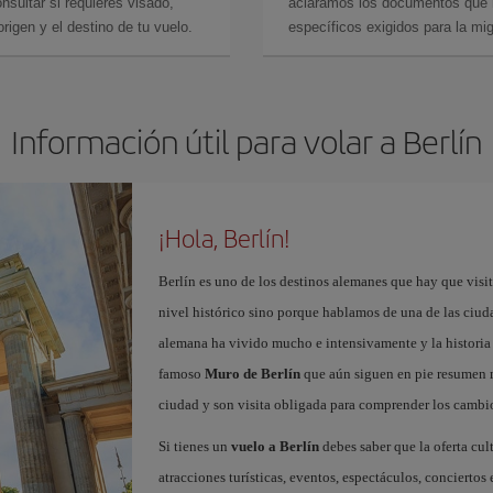
sultar si requieres visado,
aclaramos los documentos que ne
rigen y el destino de tu vuelo.
específicos exigidos para la mi
Información útil para volar a Berlín
¡Hola, Berlín!
Berlín es uno de los destinos alemanes que hay que visit
nivel histórico sino porque hablamos de una de las ciudad
alemana ha vivido mucho e intensivamente y la historia 
famoso
Muro de Berlín
que aún siguen en pie resumen m
ciudad y son visita obligada para comprender los cambio
Si tienes un
vuelo a Berlín
debes saber que la oferta cul
atracciones turísticas, eventos, espectáculos, concierto