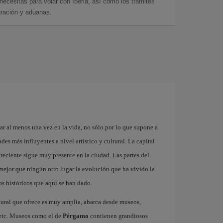
cesitas para volar con Iberia, así como los trámites
gración y aduanas.
ar al menos una vez en la vida, no sólo por lo que supone a
es más influyentes a nivel artístico y cultural. La capital
reciente sigue muy presente en la ciudad. Las partes del
ejor que ningún otro lugar la evolución que ha vivido la
s históricos que aquí se han dado.
tural que ofrece es muy amplia, abarca desde museos,
s etc. Museos como el de
Pérgamo
contienen grandiosos