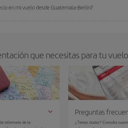
 comprar con antelación es
fundamental
para conseguir
vuelos baratos a Gu
recio en mi vuelo desde Guatemala-Berlín?
arte el mejor precio según tus necesidades de viaje. La tarifa básica, te asegu
ntación que necesitas para tu vuelo
Preguntas frecue
da informarte de la
¿Tienes dudas? Consulta nues