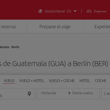
Deutschland - ES
Empresas
 reserva
Preparar el viaje
Experien
emala - Berlín
s de Guatemala (GUA) a Berlín (BER
VUELO
VUELO + HOTEL
VUELO + COCHE
HOTEL
COCHE
Fecha ida
Fecha vuelta
1
A
Introduce la fecha en formato día/mes/año
Introduce la fecha en format