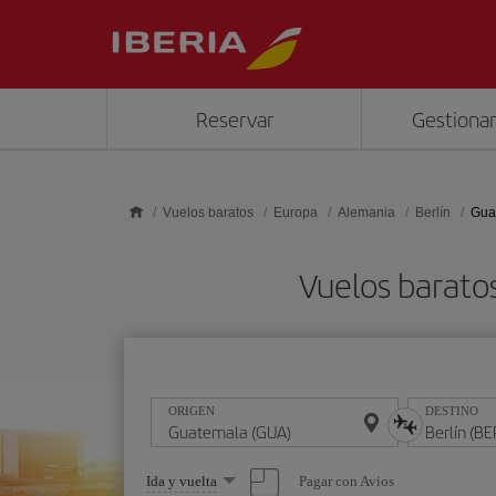
Saltar al contenido principal
Reservar
Gestionar
Vuelos baratos
Europa
Alemania
Berlín
Guat
Vuelos barato
ORIGEN
DESTINO
Seleccione
Pagar con Avios
Ida y vuelta