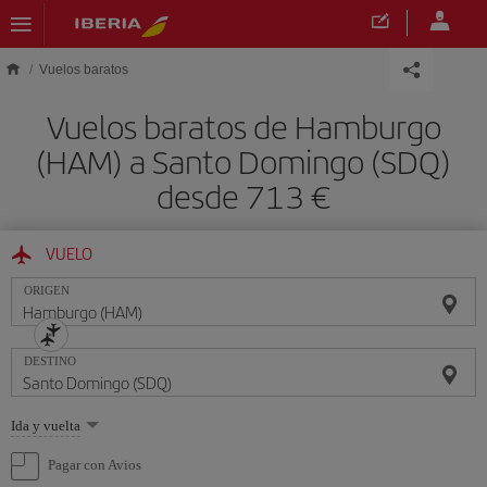
Saltar al contenido principal
Vuelos baratos
Vuelos baratos de Hamburgo
(HAM) a Santo Domingo (SDQ)
desde 713 €
VUELO
ORIGEN
DESTINO
Seleccione
Ida y vuelta
una
opción
Pagar con Avios