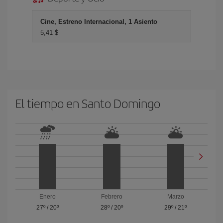
Cine, Estreno Internacional, 1 Asiento
5,41 $
El tiempo en Santo Domingo
Enero
Febrero
Marzo
27º
/
20º
28º
/
20º
29º
/
21º