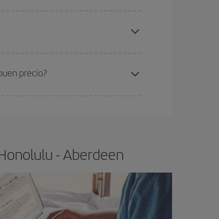
elo y de que las tarifas más baratas (turista)
onolulu-Aberdeen-dest
.
ra el vuelo más barato.
buen precio?
ser flexible.
Lo normal es que
cuanto antes
 poco abiertos, podrás
elegir el precio más
 Honolulu - Aberdeen