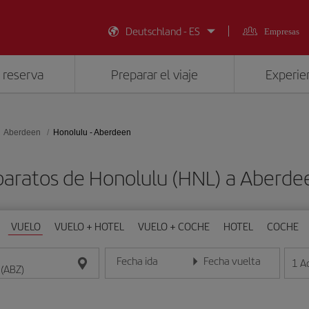
Deutschland - ES
Empresas
 reserva
Preparar el viaje
Experien
Aberdeen
Honolulu - Aberdeen
baratos de Honolulu (HNL) a Aberde
VUELO
VUELO + HOTEL
VUELO + COCHE
HOTEL
COCHE
Fecha ida
Fecha vuelta
1
A
Introduce la fecha en formato día/mes/año
Introduce la fecha en format