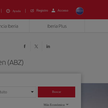
Registro
Acceso
Ayuda
cia Iberia
Iberia Plus
en (ABZ)
dulto
Buscar
o día/mes/año
Más Económica