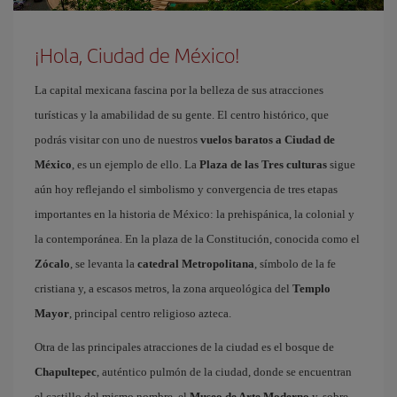
¡Hola, Ciudad de México!
La capital mexicana fascina por la belleza de sus atracciones
turísticas y la amabilidad de su gente. El centro histórico, que
podrás visitar con uno de nuestros
vuelos baratos a Ciudad de
México
, es un ejemplo de ello. La
Plaza de las Tres culturas
sigue
aún hoy reflejando el simbolismo y convergencia de tres etapas
importantes en la historia de México: la prehispánica, la colonial y
la contemporánea. En la plaza de la Constitución, conocida como el
Zócalo
, se levanta la
catedral Metropolitana
, símbolo de la fe
cristiana y, a escasos metros, la zona arqueológica del
Templo
Mayor
, principal centro religioso azteca.
Otra de las principales atracciones de la ciudad es el bosque de
Chapultepec
, auténtico pulmón de la ciudad, donde se encuentran
el castillo del mismo nombre, el
Museo de Arte Moderno
y, sobre