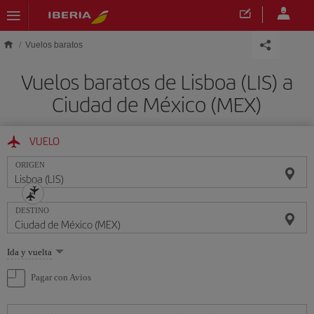
Saltar al contenido principal
Vuelos baratos
Vuelos baratos de Lisboa (LIS) a
Ciudad de México (MEX)
VUELO
ORIGEN
DESTINO
Seleccione
Ida y vuelta
una
opción
Pagar con Avios