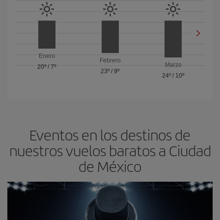
Enero
Febrero
Marzo
20º
/
7º
23º
/
9º
24º
/
10º
Eventos en los destinos de
nuestros vuelos baratos a Ciudad
de México