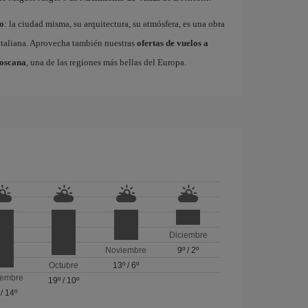
o
: la ciudad misma, su arquitectura, su atmósfera, es una obra
a italiana. Aprovecha también nuestras
ofertas de vuelos a
oscana
, una de las regiones más bellas del Europa.
Diciembre
Noviembre
9º
/
2º
Octubre
13º
/
6º
iembre
19º
/
10º
/
14º