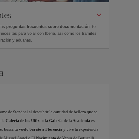
ntes
tras
preguntas frecuentes sobre documentación
: te
cesitas para volar con Iberia, así como los trámites
gración y aduanas.
a
rome de Stendhal al descubrir la cantidad de belleza que se
o la
Galería de los Uffizi o la Galería de la Academia
es
te: busca tu
vuelo barato a Florencia
y vive la experiencia
e Miguel Ángel o El
Nacimiento de Venus
de Botticelli.