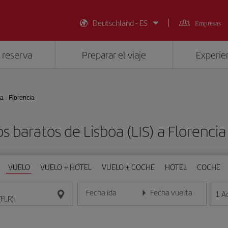
Deutschland - ES
Empresas
 reserva
Preparar el viaje
Experien
a - Florencia
s baratos de Lisboa (LIS) a Florencia
VUELO
VUELO + HOTEL
VUELO + COCHE
HOTEL
COCHE
Fecha ida
Fecha vuelta
1
A
Introduce la fecha en formato día/mes/año
Introduce la fecha en format