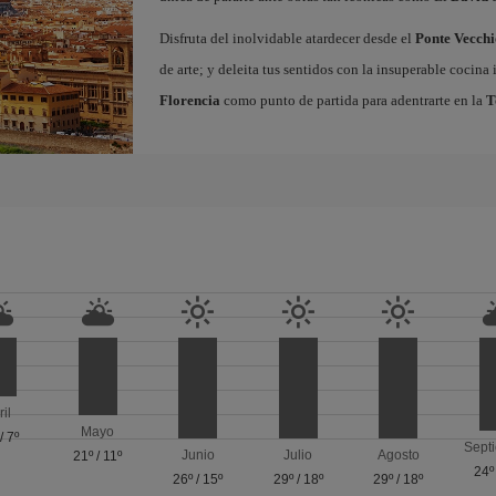
Disfruta del inolvidable atardecer desde el
Ponte Vecchi
de arte; y deleita tus sentidos con la insuperable cocin
Florencia
como punto de partida para adentrarte en la
T
ril
Mayo
/
7º
Sept
Junio
Julio
Agosto
21º
/
11º
24º
26º
/
15º
29º
/
18º
29º
/
18º