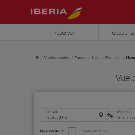
Saltar al contenido principal
Reservar
Gestionar
Vuelos baratos
Europa
Italia
Florencia
Lisbo
Vuelo
ORIGEN
DESTINO
Seleccione
Pagar con Avios
Ida y vuelta