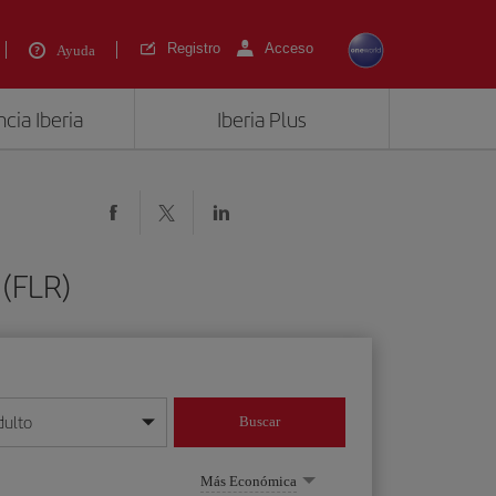
Registro
Acceso
Ayuda
cia Iberia
Iberia Plus
 (FLR)
dulto
Buscar
o día/mes/año
Más Económica