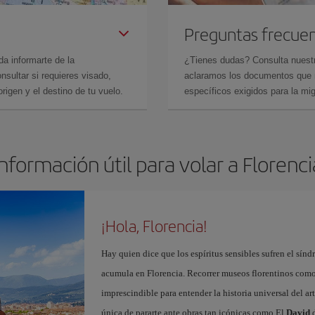
Preguntas frecue
da informarte de la
¿Tienes dudas? Consulta nues
sultar si requieres visado,
aclaramos los documentos que ne
rigen y el destino de tu vuelo.
específicos exigidos para la mi
Información útil para volar a Florenci
¡Hola, Florencia!
Hay quien dice que los espíritus sensibles sufren el sínd
acumula en Florencia. Recorrer museos florentinos com
imprescindible para entender la historia universal del ar
única de pararte ante obras tan icónicas como El
David
d