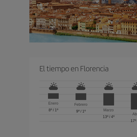
El tiempo en Florencia
Enero
Febrero
8º
/
1º
Marzo
9º
/
1º
Ab
13º
/
4º
17º