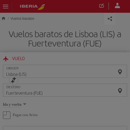
Saltar al contenido principal
Vuelos baratos
Vuelos baratos de Lisboa (LIS) a
Fuerteventura (FUE)
VUELO
ORIGEN
DESTINO
Seleccione
Ida y vuelta
una
opción
Pagar con Avios