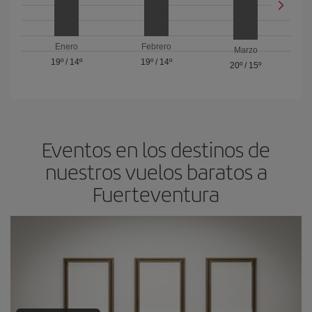
Enero
Febrero
Marzo
19º
/
14º
19º
/
14º
20º
/
15º
Eventos en los destinos de
nuestros vuelos baratos a
Fuerteventura