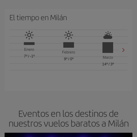
El tiempo en Milán
Enero
Febrero
7º
/
-1º
Marzo
9º
/
0º
14º
/
3º
Eventos en los destinos de
nuestros vuelos baratos a Milán