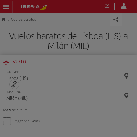
Saltar al contenido principal
Vuelos baratos
Vuelos baratos de Lisboa (LIS) a
Milán (MIL)
VUELO
ORIGEN
DESTINO
Seleccione
Ida y vuelta
una
opción
Pagar con Avios