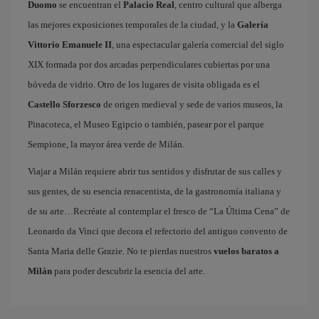
Duomo
se encuentran el
Palacio Real
, centro cultural que alberga
las mejores exposiciones temporales de la ciudad, y la
Galería
Vittorio Emanuele II
, una espectacular galería comercial del siglo
XIX formada por dos arcadas perpendiculares cubiertas por una
bóveda de vidrio. Otro de los lugares de visita obligada es el
Castello Sforzesco
de origen medieval y sede de varios museos, la
Pinacoteca, el Museo Egipcio o también, pasear por el parque
Sempione, la mayor área verde de Milán.
Viajar a Milán requiere abrir tus sentidos y disfrutar de sus calles y
sus gentes, de su esencia renacentista, de la gastronomía italiana y
de su arte…Recréate al contemplar el fresco de “La Última Cena” de
Leonardo da Vinci que decora el refectorio del antiguo convento de
Santa Maria delle Grazie. No te pierdas nuestros
vuelos baratos a
Milán
para poder descubrir la esencia del arte.