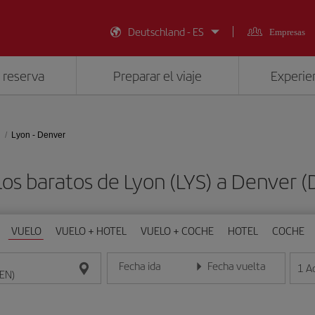
Deutschland - ES
Empresas
 reserva
Preparar el viaje
Experien
Lyon - Denver
os baratos de Lyon (LYS) a Denver 
VUELO
VUELO + HOTEL
VUELO + COCHE
HOTEL
COCHE
Fecha ida
Fecha vuelta
1
A
Introduce la fecha en formato día/mes/año
Introduce la fecha en format