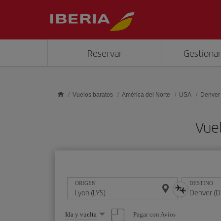
Saltar al contenido principal
Reservar
Gestionar
Vuelos baratos
América del Norte
USA
Denver
Vuel
ORIGEN
DESTINO
Seleccione
Pagar con Avios
Ida y vuelta