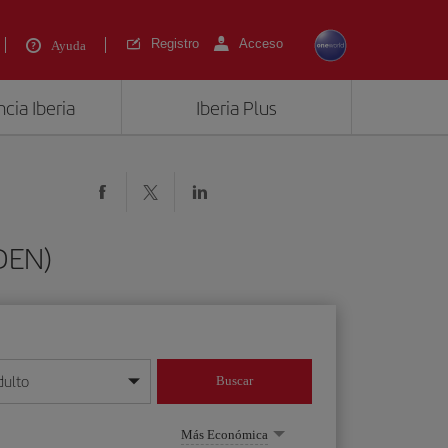
Registro
Acceso
Ayuda
cia Iberia
Iberia Plus
(DEN)
dulto
Buscar
o día/mes/año
Más Económica