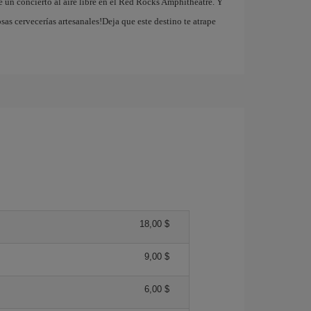
de un concierto al aire libre en el Red Rocks Amphitheatre. Y
sas cervecerías artesanales!Deja que este destino te atrape
18,00 $
9,00 $
6,00 $