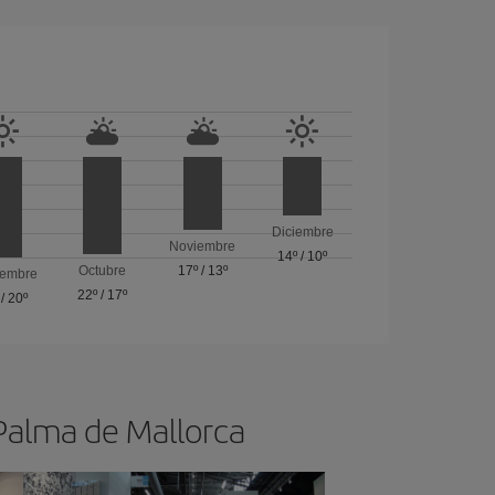
Diciembre
Noviembre
14º
/
10º
Octubre
17º
/
13º
iembre
22º
/
17º
/
20º
 Palma de Mallorca