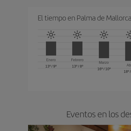
El tiempo en Palma de Mallorc
Enero
Febrero
Marzo
Ab
13º
/
9º
13º
/
8º
16º
/
10º
18º
Eventos en los de