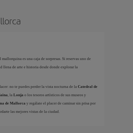
llorca
l mallorquina es una caja de sorpresas. Si reservas uno de
 llena de arte e historia desde donde explorar la
acer: no te puedes perder la vista nocturna de la
Catedral de
aina
, la
Lonja
o los tesoros artísticos de sus museos y
lma de Mallorca
y regálate el placer de caminar sin prisa por
rdarte las mejores vistas de la ciudad.