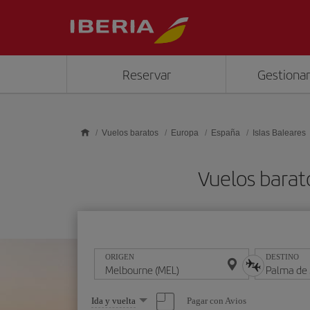
Saltar al contenido principal
Reservar
Gestionar
Vuelos baratos
Europa
España
Islas Baleares
Vuelos barat
ORIGEN
DESTINO
Seleccione
Pagar con Avios
Ida y vuelta