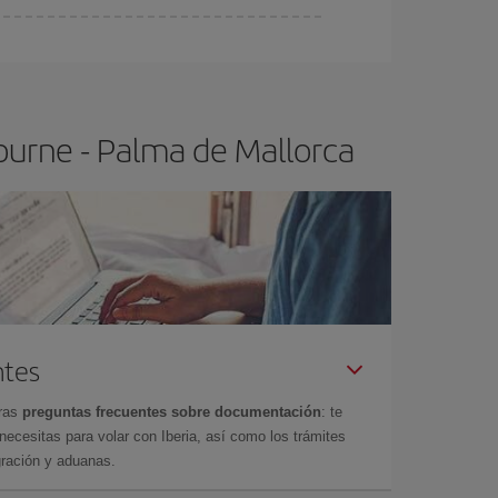
ser flexible.
Lo normal es que
cuanto antes
 poco abiertos, podrás
elegir el precio más
ourne - Palma de Mallorca
ntes
tras
preguntas frecuentes sobre documentación
: te
cesitas para volar con Iberia, así como los trámites
gración y aduanas.