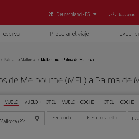
Deutschland - ES
Empresas
 reserva
Preparar el viaje
Experien
Palma de Mallorca
Melbourne - Palma de Mallorca
os de Melbourne (MEL) a Palma de M
VUELO
VUELO + HOTEL
VUELO + COCHE
HOTEL
COCHE
Fecha ida
Fecha vuelta
1
A
Introduce la fecha en formato día/mes/año
Introduce la fecha en format