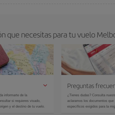
os baratos. Las claves para encontrar los mejores precios son
anticiparte y 
drán. Además, si buscas los vuelos con las fechas y los horarios del viaje un
n que necesitas para tu vuelo Melb
Preguntas frecue
da informarte de la
¿Tienes dudas? Consulta nues
sultar si requieres visado,
aclaramos los documentos que ne
rigen y el destino de tu vuelo.
específicos exigidos para la mi