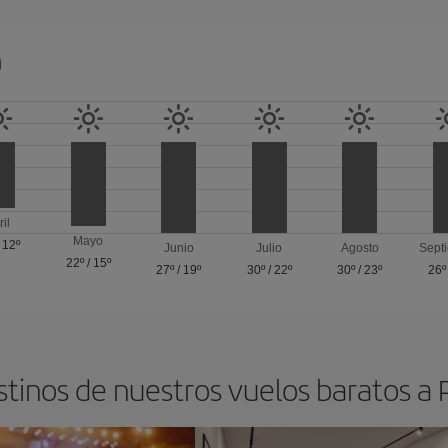
a
ril
Mayo
/
12º
Junio
Julio
Agosto
Sept
22º
/
15º
27º
/
19º
30º
/
22º
30º
/
23º
26º
stinos de nuestros vuelos baratos a