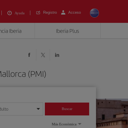
Registro
Acceso
Ayuda
cia Iberia
Iberia Plus
allorca (PMI)
dulto
Buscar
o día/mes/año
Más Económica