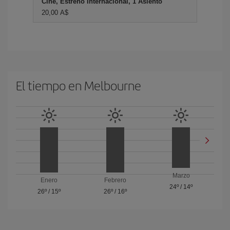
Cine, Estreno Internacional, 1 Asiento
20,00 A$
El tiempo en Melbourne
Marzo
Enero
Febrero
24º
/
14º
26º
/
15º
26º
/
16º