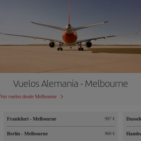
Vuelos Alemania - Melbourne
Ver vuelos desde Melbourne
Frankfurt
-
Melbourne
Dussel
997 €
Berlín
-
Melbourne
Hamb
960 €