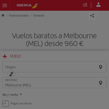
Saltar al contenido principal
Vuelos baratos
Oceanía
Vuelos baratos a Melbourne
(MEL) desde 960 €
VUELO
Origen
DESTINO
Seleccione
Ida y vuelta
una
opción
Pagar con Avios