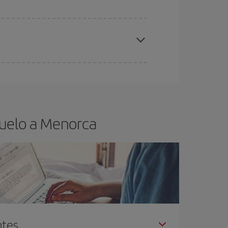
elo y de que las tarifas más baratas (turista)
enorca.
ra el vuelo más barato.
vuelo a Menorca
ntes