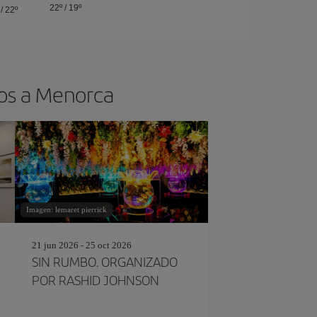
22º
/
19º
/
22º
tos a Menorca
Imagen: lemaret pierrick
21 jun 2026 - 25 oct 2026
SIN RUMBO. ORGANIZADO
POR RASHID JOHNSON