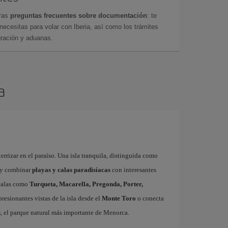
tras
preguntas frecuentes sobre documentación
: te
cesitas para volar con Iberia, así como los trámites
gración y aduanas.
a
errizar en el paraíso. Una isla tranquila, distinguida como
y combinar
playas y calas paradisíacas
con interesantes
 calas como
Turqueta, Macarella, Pregonda, Porter,
resionantes vistas de la isla desde el
Monte Toro
o conecta
u
, el parque natural más importante de Menorca.