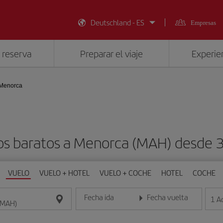
Deutschland - ES
Empresas
 reserva
Preparar el viaje
Experien
Menorca
os baratos a Menorca (MAH) desde 
VUELO
VUELO + HOTEL
VUELO + COCHE
HOTEL
COCHE
Fecha ida
Fecha vuelta
1
A
Introduce la fecha en formato día/mes/año
Introduce la fecha en format