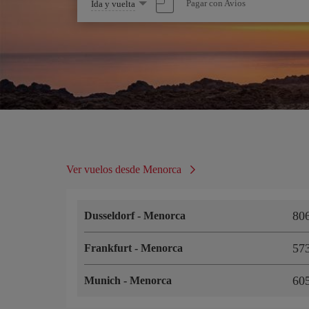
Seleccione
Pagar con Avios
Ida y vuelta
una
opción
Ver vuelos desde Menorca
80
Dusseldorf
-
Menorca
57
Frankfurt
-
Menorca
60
Munich
-
Menorca