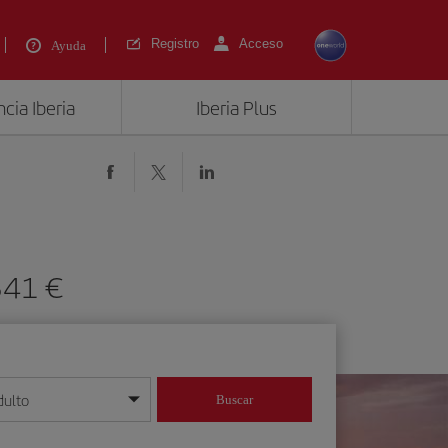
Registro
Acceso
Ayuda
cia Iberia
Iberia Plus
341 €
dulto
Buscar
o día/mes/año