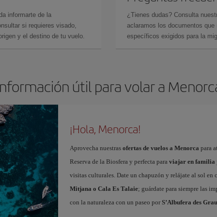
da informarte de la
¿Tienes dudas? Consulta nues
sultar si requieres visado,
aclaramos los documentos que ne
rigen y el destino de tu vuelo.
específicos exigidos para la mi
Información útil para volar a Menorc
¡Hola, Menorca!
Aprovecha nuestras
ofertas de vuelos a Menorca
para at
Reserva de la Biosfera y perfecta para
viajar en familia
visitas culturales. Date un chapuzón y relájate al sol en
Mitjana o Cala Es Talaie
; guárdate para siempre las imp
con la naturaleza con un paseo por
S’Albufera des Gra