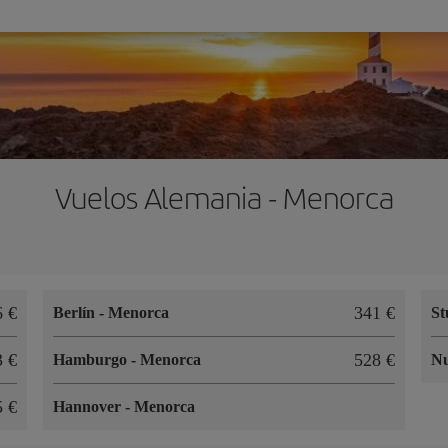
Vuelos Alemania - Menorca
6 €
341 €
Berlín
-
Menorca
St
3 €
528 €
Hamburgo
-
Menorca
N
5 €
Hannover
-
Menorca