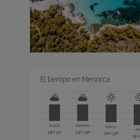
El tiempo en Menorca
Enero
Febrero
Marzo
Ab
13º
/
11º
13º
/
10º
14º
/
12º
16º