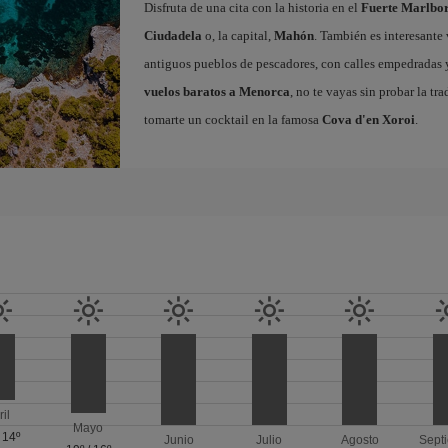
Disfruta de una cita con la historia en el
Fuerte Marlbo
Ciudadela
o, la capital,
Mahón
. También es interesante 
antiguos pueblos de pescadores, con calles empedradas y 
vuelos baratos a Menorca
, no te vayas sin probar la tr
tomarte un cocktail en la famosa
Cova d'en Xoroi
.
ril
Mayo
/
14º
Junio
Julio
Agosto
Sept