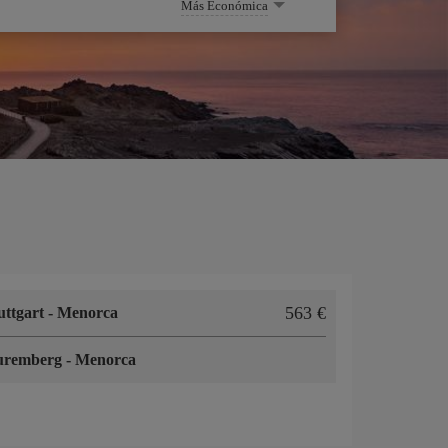
Más Económica
563 €
uttgart
-
Menorca
uremberg
-
Menorca