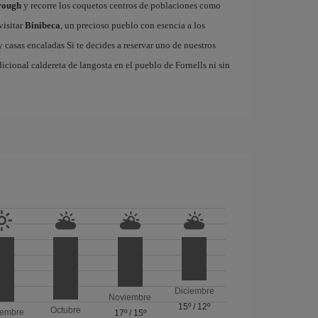
rough
y recorre los coquetos centros de poblaciones como
visitar
Binibeca
, un precioso pueblo con esencia a los
casas encaladas Si te decides a reservar uno de nuestros
adicional caldereta de langosta en el pueblo de Fornells ni sin
Diciembre
Noviembre
15º
/
12º
Octubre
iembre
17º
/
15º