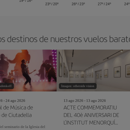
19º
/
16º
23º
/
20º
26º
/
23º
27º
/
24º
24º
os destinos de nuestros vuelos bara
odenkoff
Imagen: otherside vision
26 - 24 ago 2026
13 ago 2026 - 13 ago 2026
al de Música de
ACTE COMMEMORATIU
 de Ciutadella
DEL 40è ANIVERSARI DE
L’INSTITUT MENORQUÍ
el seminario de la Iglesia del
D’ESTUDIS