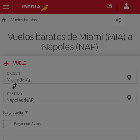
Saltar al contenido principal
Vuelos baratos
Vuelos baratos de Miami (MIA) a
Nápoles (NAP)
VUELO
ORIGEN
DESTINO
Seleccione
Ida y vuelta
una
opción
Pagar con Avios