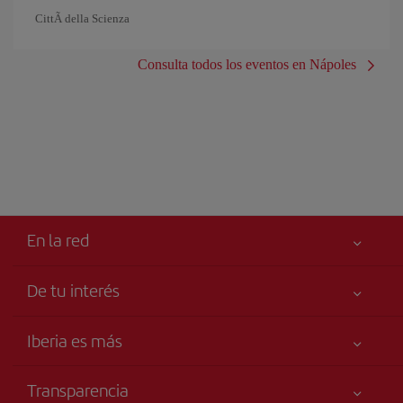
CittÃ della Scienza
Consulta todos los eventos en Nápoles
En la red
De tu interés
Tu seguridad es lo primero
Iberia es más
Accesibilidad
Noticias y Novedades
Compromiso de servicio
Transparencia
Grupo Iberia