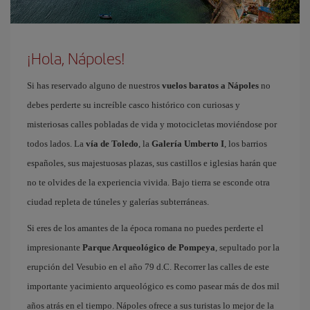
¡Hola, Nápoles!
Si has reservado alguno de nuestros
vuelos baratos a Nápoles
no
debes perderte su increíble casco histórico con curiosas y
misteriosas calles pobladas de vida y motocicletas moviéndose por
todos lados. La
vía de Toledo
, la
Galería Umberto I
, los barrios
españoles, sus majestuosas plazas, sus castillos e iglesias harán que
no te olvides de la experiencia vivida. Bajo tierra se esconde otra
ciudad repleta de túneles y galerías subterráneas.
Si eres de los amantes de la época romana no puedes perderte el
impresionante
Parque Arqueológico de Pompeya
, sepultado por la
erupción del Vesubio en el año 79 d.C. Recorrer las calles de este
importante yacimiento arqueológico es como pasear más de dos mil
años atrás en el tiempo. Nápoles ofrece a sus turistas lo mejor de la