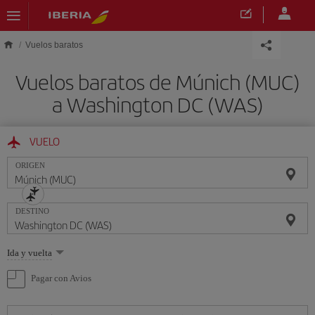
Saltar al contenido principal
Vuelos baratos
Vuelos baratos de Múnich (MUC)
a Washington DC (WAS)
VUELO
ORIGEN
DESTINO
Seleccione
Ida y vuelta
una
opción
Pagar con Avios