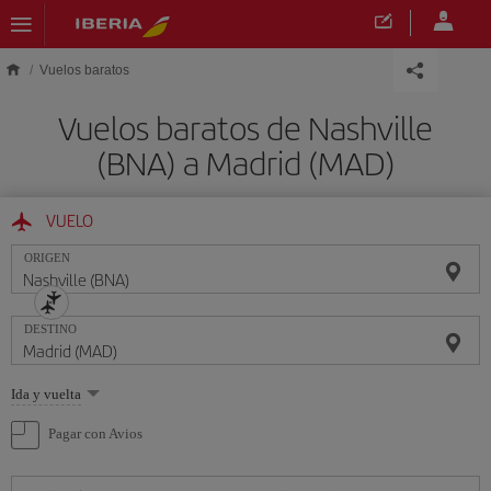
Saltar al contenido principal
Vuelos baratos
Vuelos baratos de Nashville
(BNA) a Madrid (MAD)
VUELO
ORIGEN
DESTINO
Seleccione
Ida y vuelta
una
opción
Pagar con Avios