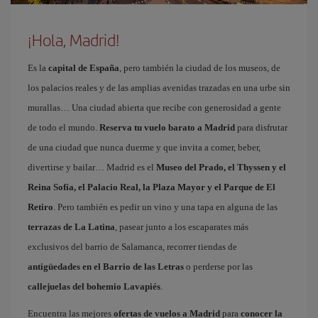
¡Hola, Madrid!
Es la
capital de España
, pero también la ciudad de los museos, de
los palacios reales y de las amplias avenidas trazadas en una urbe sin
murallas… Una ciudad abierta que recibe con generosidad a gente
de todo el mundo.
Reserva tu vuelo barato a Madrid
para disfrutar
de una ciudad que nunca duerme y que invita a comer, beber,
divertirse y bailar… Madrid es el
Museo del Prado, el Thyssen y el
Reina Sofía, el Palacio Real, la Plaza Mayor y el Parque de El
Retiro
. Pero también es pedir un vino y una tapa en alguna de las
terrazas de La Latina
, pasear junto a los escaparates más
exclusivos del barrio de Salamanca, recorrer tiendas de
antigüedades en el Barrio de las Letras
o perderse por las
callejuelas del bohemio Lavapiés
.
Encuentra las mejores
ofertas de vuelos a Madrid
para
conocer la