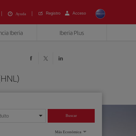
Registro
Acceso
Ayuda
cia Iberia
Iberia Plus
 (HNL)
dulto
Buscar
o día/mes/año
Más Económica