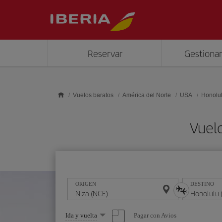
Saltar al contenido principal
Reservar
Gestionar
Vuelos baratos
América del Norte
USA
Honolu
Vuelo
ORIGEN
DESTINO
Seleccione
Pagar con Avios
Ida y vuelta