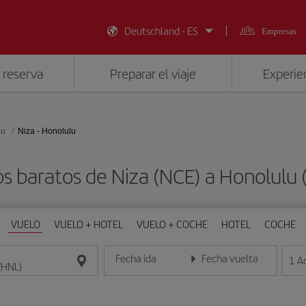
Deutschland - ES
Empresas
 reserva
Preparar el viaje
Experien
lu
Niza - Honolulu
s baratos de Niza (NCE) a Honolulu
VUELO
VUELO + HOTEL
VUELO + COCHE
HOTEL
COCHE
Fecha ida
Fecha vuelta
1
A
Introduce la fecha en formato día/mes/año
Introduce la fecha en format