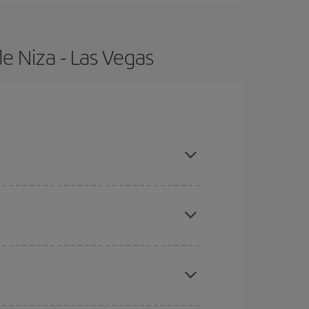
e Niza - Las Vegas
ras con antelación y puedes ser flexible con las
ratos
. Dinos desde dónde vuelas, a dónde
ra días cercanos
, tanto de ida como de vuelta,
gunos
horarios
puede que te hagan ahorrar aún