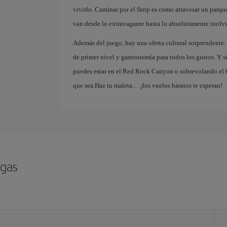
vivirlo. Caminar por el Strip es como atravesar un parqu
van desde lo extravagante hasta lo absolutamente inolvi
Además del juego, hay una oferta cultural sorprendente:
de primer nivel y gastronomía para todos los gustos. Y s
puedes estar en el Red Rock Canyon o sobrevolando el G
que sea.Haz tu maleta… ¡los vuelos baratos te esperan!
egas