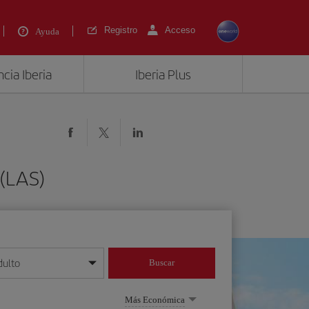
Registro
Acceso
Ayuda
cia Iberia
Iberia Plus
 (LAS)
dulto
Buscar
o día/mes/año
Más Económica