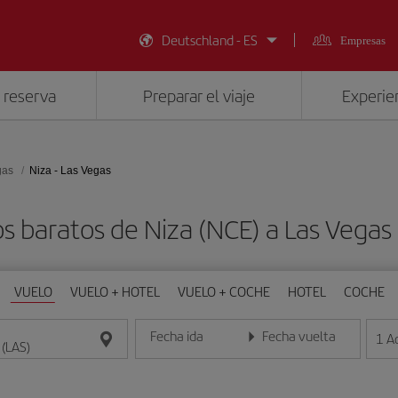
Deutschland - ES
Empresas
 reserva
Preparar el viaje
Experien
gas
Niza - Las Vegas
s baratos de Niza (NCE) a Las Vegas
VUELO
VUELO + HOTEL
VUELO + COCHE
HOTEL
COCHE
Fecha ida
Fecha vuelta
1
A
Introduce la fecha en formato día/mes/año
Introduce la fecha en format