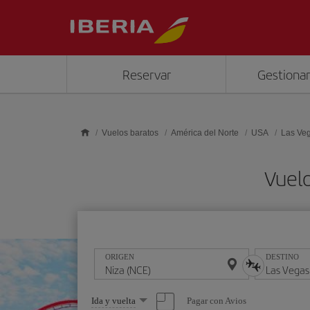
Saltar al contenido principal
Reservar
Gestionar
Vuelos baratos
América del Norte
USA
Las Ve
Vuelo
ORIGEN
DESTINO
Seleccione
Pagar con Avios
Ida y vuelta