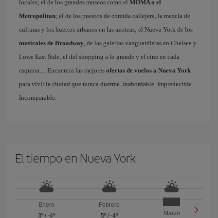
locales; el de los grandes museos como el
MOMA o el
Metropolitan
; el de los puestos de comida callejera, la mezcla de
culturas y los huertos urbanos en las azoteas; el Nueva York de los
musicales de Broadway
, de las galerías vanguardistas en Chelsea y
Lowe East Side; el del shopping a lo grande y el cine en cada
esquina… Encuentra las mejores
ofertas de vuelos a Nueva York
para vivir la ciudad que nunca duerme. Inabordable. Impredecible.
Incomparable.
El tiempo en Nueva York
Enero
Febrero
Marzo
3º
/
-4º
5º
/
-4º