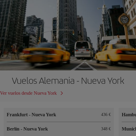
Vuelos Alemania - Nueva York
Ver vuelos desde Nueva York
Frankfurt
-
Nueva York
Hamb
436 €
Berlín
-
Nueva York
Muni
348 €