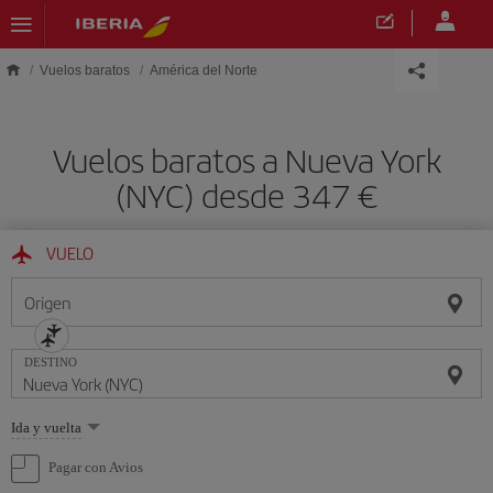
Saltar al contenido principal
Vuelos baratos
América del Norte
Vuelos baratos a Nueva York
(NYC) desde 347 €
VUELO
Origen
DESTINO
Seleccione
Ida y vuelta
una
opción
Pagar con Avios