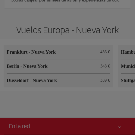
podrás
canjear por billetes de avión y experiencias
de ocio.
Vuelos Europa - Nueva York
Frankfurt
-
Nueva York
Hamb
436 €
Berlín
-
Nueva York
Muni
348 €
Dusseldorf
-
Nueva York
Stuttg
359 €
En la red