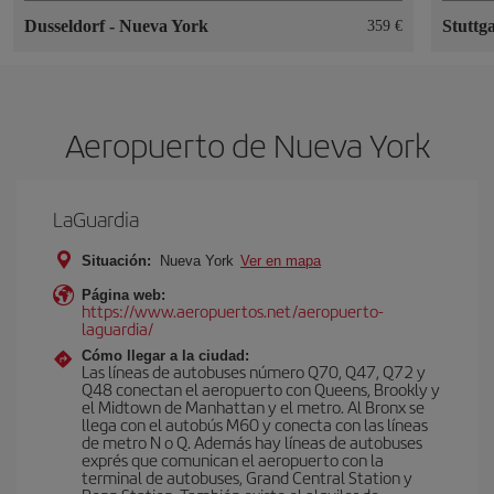
Dusseldorf
-
Nueva York
Stuttg
359 €
Aeropuerto de Nueva York
LaGuardia
Situación:
Nueva York
Ver en mapa
Página web:
https://www.aeropuertos.net/aeropuerto-
laguardia/
Cómo llegar a la ciudad:
Las líneas de autobuses número Q70, Q47, Q72 y
Q48 conectan el aeropuerto con Queens, Brookly y
el Midtown de Manhattan y el metro. Al Bronx se
llega con el autobús M60 y conecta con las líneas
de metro N o Q. Además hay líneas de autobuses
exprés que comunican el aeropuerto con la
terminal de autobuses, Grand Central Station y