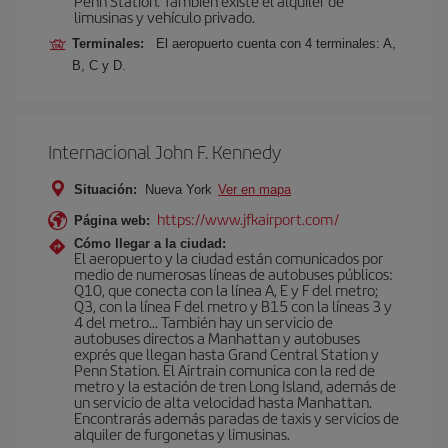
Penn Station. También existe el alquiler de
limusinas y vehículo privado.
Terminales:
El aeropuerto cuenta con 4 terminales: A,
B, C y D.
Internacional John F. Kennedy
Situación:
Nueva York
Ver en mapa
https://www.jfkairport.com/
Página web:
Cómo llegar a la ciudad:
El aeropuerto y la ciudad están comunicados por
medio de numerosas líneas de autobuses públicos:
Q10, que conecta con la línea A, E y F del metro;
Q3, con la línea F del metro y B15 con la líneas 3 y
4 del metro… También hay un servicio de
autobuses directos a Manhattan y autobuses
exprés que llegan hasta Grand Central Station y
Penn Station. El Airtrain comunica con la red de
metro y la estación de tren Long Island, además de
un servicio de alta velocidad hasta Manhattan.
Encontrarás además paradas de taxis y servicios de
alquiler de furgonetas y limusinas.