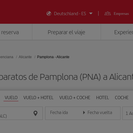
Deutschland - ES
Empresas
 reserva
Preparar el viaje
Experien
lenciana
Alicante
Pamplona - Alicante
baratos de Pamplona (PNA) a Alican
VUELO
VUELO + HOTEL
VUELO + COCHE
HOTEL
COCHE
Fecha ida
Fecha vuelta
1
A
Introduce la fecha en formato día/mes/año
Introduce la fecha en format