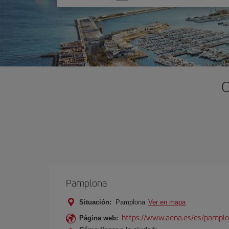
una
opción
O
Pamplona
Situación:
Pamplona
Ver en mapa
https://www.aena.es/es/pamplo
Página web: