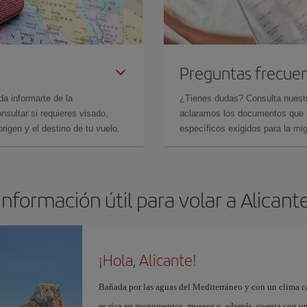
Preguntas frecue
da informarte de la
¿Tienes dudas? Consulta nues
sultar si requieres visado,
aclaramos los documentos que ne
rigen y el destino de tu vuelo.
específicos exigidos para la mi
Información útil para volar a Alicant
¡Hola, Alicante!
Bañada por las aguas del Mediterráneo y con un clima cál
es rica en monumentos, museos y, además, cuenta con una