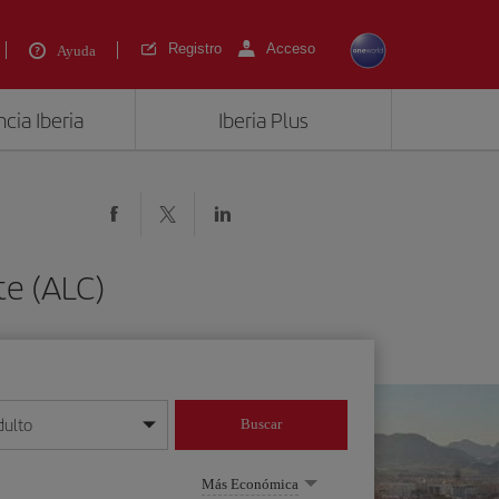
Registro
Acceso
Ayuda
cia Iberia
Iberia Plus
te (ALC)
dulto
Buscar
o día/mes/año
Más Económica