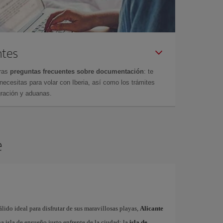
ntes
tras
preguntas frecuentes sobre documentación
: te
cesitas para volar con Iberia, así como los trámites
gración y aduanas.
e
ido ideal para disfrutar de sus maravillosas playas,
Alicante
 isla de ensueño justo enfrente de la ciudad: la
isla de