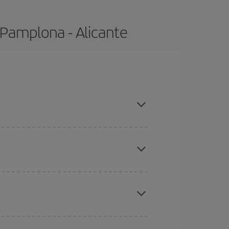
 Pamplona - Alicante
ompras con antelación y puedes ser flexible con
ratos
. Dinos desde dónde vuelas, a dónde
ra días cercanos
, tanto de ida como de vuelta,
gunos
horarios
puede que te hagan ahorrar aún
eral las Navidades, la Semana Santa y los