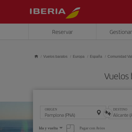
Saltar al contenido principal
Reservar
Gestionar
Vuelos baratos
Europa
España
Comunidad Va
Vuelos 
ORIGEN
DESTINO
Seleccione
Pagar con Avios
Ida y vuelta