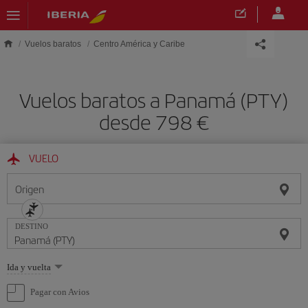
Saltar al contenido principal
Vuelos baratos
Centro América y Caribe
Vuelos baratos a Panamá (PTY)
desde 798 €
VUELO
Origen
DESTINO
Seleccione
Ida y vuelta
una
opción
Pagar con Avios