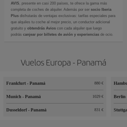
AVIS
, presente en casi 200 países, te ofrece la gama más
completa de coches de alquiler. Además por ser
socio Iberia
Plus
disfrutarás de ventajas exclusivas: tarifas especiales para
que alquiles tu coche al mejor precio, un conductor adicional
gratuito y
obtendrás Avios
con cada alquiler que luego
podrás
canjear por billetes de avión y experiencias
de ocio.
Vuelos Europa - Panamá
Frankfurt
-
Panamá
Hamb
880 €
Munich
-
Panamá
Berlín
1029 €
Dusseldorf
-
Panamá
Stuttg
831 €