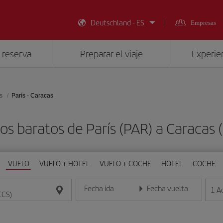
Deutschland - ES
Empresas
 reserva
Preparar el viaje
Experien
s
París - Caracas
os baratos de París (PAR) a Caracas 
VUELO
VUELO + HOTEL
VUELO + COCHE
HOTEL
COCHE
Fecha ida
Fecha vuelta
1
A
Introduce la fecha en formato día/mes/año
Introduce la fecha en format