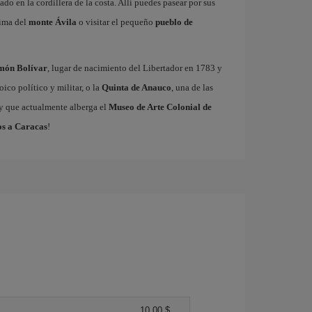
cado en la cordillera de la costa. Allí puedes pasear por sus
cima del
monte Ávila
o visitar el pequeño
pueblo de
imón Bolívar
, lugar de nacimiento del Libertador en 1783 y
ico político y militar, o la
Quinta de Anauco
, una de las
 y que actualmente alberga el
Museo de Arte Colonial de
os a Caracas
!
10,00 $