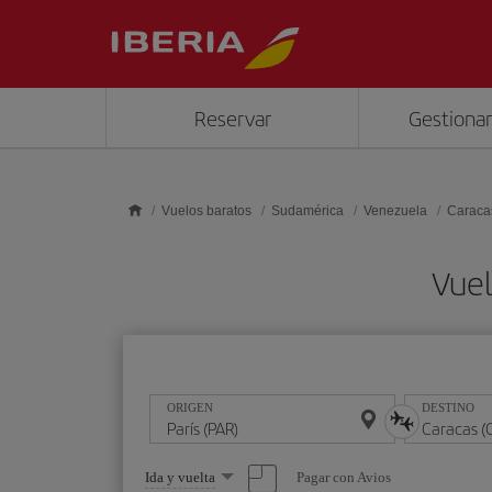
Saltar al contenido principal
Reservar
Gestionar
Vuelos baratos
Sudamérica
Venezuela
Caraca
Vuel
ORIGEN
DESTINO
Seleccione
Pagar con Avios
Ida y vuelta