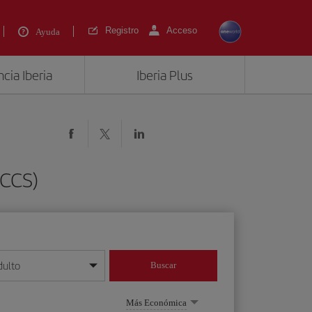
Registro
Acceso
Ayuda
cia Iberia
Iberia Plus
(CCS)
dulto
Buscar
o día/mes/año
Más Económica