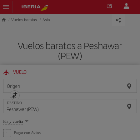
Saltar al contenido principal
Vuelos baratos
Asia
Vuelos baratos a Peshawar
(PEW)
VUELO
Origen
DESTINO
Seleccione
Ida y vuelta
una
opción
Pagar con Avios