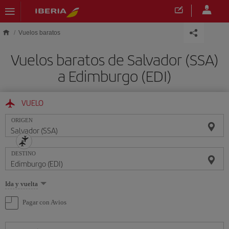
Saltar al contenido principal
Vuelos baratos
Vuelos baratos de Salvador (SSA)
a Edimburgo (EDI)
VUELO
ORIGEN
DESTINO
Seleccione
Ida y vuelta
una
opción
Pagar con Avios