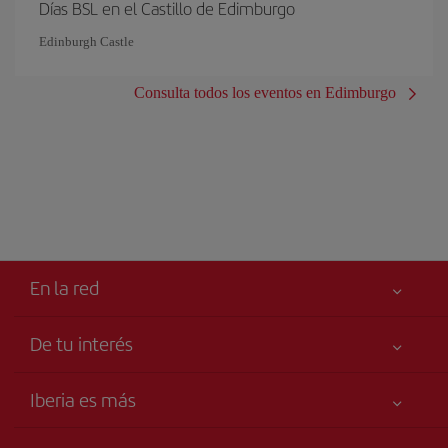
Días BSL en el Castillo de Edimburgo
Edinburgh Castle
Consulta todos los eventos en Edimburgo
En la red
De tu interés
Tu seguridad es lo primero
Iberia es más
Accesibilidad
Noticias y Novedades
Compromiso de servicio