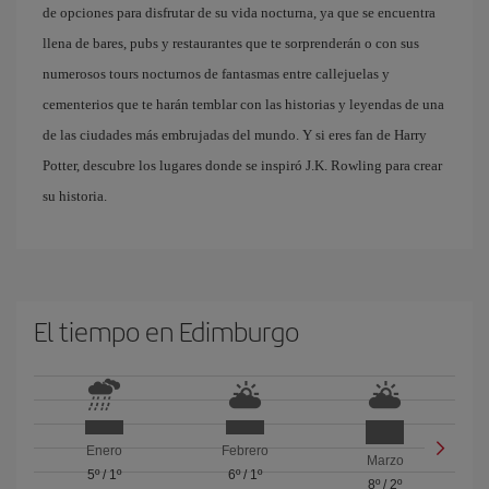
de opciones para disfrutar de su vida nocturna, ya que se encuentra
llena de bares, pubs y restaurantes que te sorprenderán o con sus
numerosos tours nocturnos de fantasmas entre callejuelas y
cementerios que te harán temblar con las historias y leyendas de una
de las ciudades más embrujadas del mundo. Y si eres fan de Harry
Potter, descubre los lugares donde se inspiró J.K. Rowling para crear
su historia.
El tiempo en Edimburgo
Enero
Febrero
Marzo
5º
/
1º
6º
/
1º
8º
/
2º