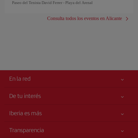
Paseo del Tenista David Ferrer - Playa del Arenal
Consulta todos los eventos en Alicante
En la red
De tu interés
Tu seguridad es lo primero
Iberia es más
Accesibilidad
Noticias y Novedades
Compromiso de servicio
Transparencia
Grupo Iberia
Publicidad