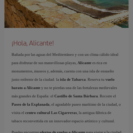
¡Hola, Alicante!
Bañada por las aguas del Mediterráneo y con un clima cálido ideal
para disfrutar de sus maravillosas playas,
Alicante
es rica en
monumentos, museos y, además, cuenta con una isla de ensueño
justo enfrente de la ciudad: la
isla de Tabarca
. Reserva tu
vuelo
barato a Alicante
y no te pierdas una de las fortalezas medievales
más grandes de España: el
Castillo de Santa Bárbara
. Recorre el
Paseo de la Explanada
, el agradable paseo marítimo de la ciudad, o
visita el
centro cultural Las Cigarreras
, la antigua fábrica de
tabaco reconvertida en un innovador espacio artístico y cultural.
Puedes encontrar
ofertas de vuelos a Alicante
para viajar a la ciudad