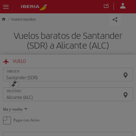
Saltar al contenido principal
Vuelos baratos
Vuelos baratos de Santander
(SDR) a Alicante (ALC)
VUELO
ORIGEN
DESTINO
Seleccione
Ida y vuelta
una
opción
Pagar con Avios