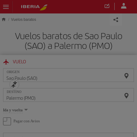
Saltar al contenido principal
Vuelos baratos
Vuelos baratos de Sao Paulo
(SAO) a Palermo (PMO)
VUELO
ORIGEN
DESTINO
Seleccione
Ida y vuelta
una
opción
Pagar con Avios