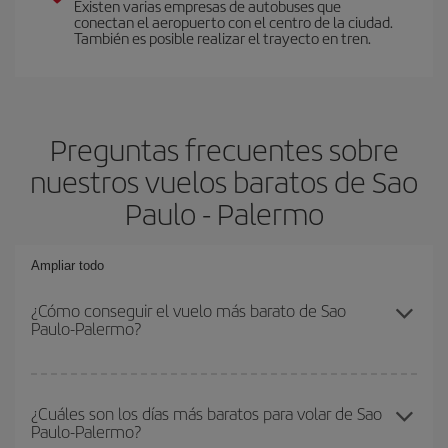
Existen varias empresas de autobuses que
conectan el aeropuerto con el centro de la ciudad.
También es posible realizar el trayecto en tren.
Preguntas frecuentes sobre
nuestros vuelos baratos de Sao
Paulo - Palermo
Ampliar todo
¿Cómo conseguir el vuelo más barato de Sao
Paulo-Palermo?
Podrás ahorrar en tu billete de avión de Sao Paulo-Palermo-dest y
conseguir el vuelo más barato si evitas temporadas altas,
¿Cuáles son los días más baratos para volar de Sao
Paulo-Palermo?
compras con antelación y puedes ser flexible con las fechas y