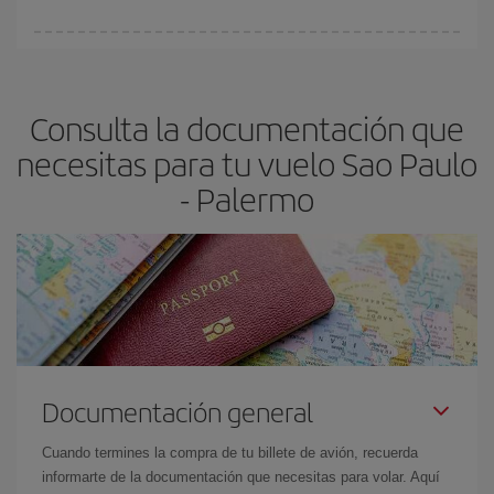
vayan agotando. Por eso, comprar con antelación es
fundamental
para conseguir
vuelos baratos a Sao Paulo-
En Iberia, tenemos distintas tarifas para garantizarte el mejor
Palermo-dest
.
precio según tus necesidades de viaje. La tarifa básica, te
asegura el vuelo más barato.
Consulta la documentación que
necesitas para tu vuelo Sao Paulo
- Palermo
Documentación general
Cuando termines la compra de tu billete de avión, recuerda
informarte de la documentación que necesitas para volar. Aquí