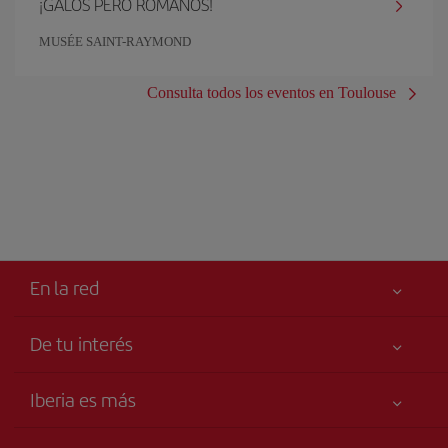
¡GALOS PERO ROMANOS!
MUSÉE SAINT-RAYMOND
Consulta todos los eventos en Toulouse
En la red
De tu interés
Tu seguridad es lo primero
Iberia es más
Accesibilidad
Noticias y Novedades
Compromiso de servicio