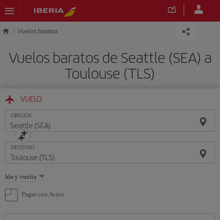
Saltar al contenido principal
Vuelos baratos
Vuelos baratos de Seattle (SEA) a
Toulouse (TLS)
VUELO
ORIGEN
DESTINO
Seleccione
Ida y vuelta
una
opción
Pagar con Avios