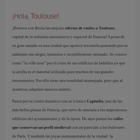
¡Hola, Toulouse!
¡Reserva con Iberia las mejores
ofertas de vuelos a Toulouse
,
capital de la industria aeronáutica y espacial de Francia! A pesar de
su gran tamaño es una ciudad que apetece recorrerla paseando por su
ambiente tan alegre, luminoso e increíblemente animado. Se conoce
como “la ville rose” por el color de sus edificios de ladrillos ya que
la arcilla es el material utilizado para muchos de sus grandes
monumentos. Por ello tiene una tonalidad anaranjada, pero que al
atardecer, adquiere matices salmón.
Pasea por su centro histórico con su icónico
Capitolio
, una de las
más bellas plazas de Francia, que sirve de antesala a los majestuosos
edificios del ayuntamiento y de la ópera. De aquí parten las
calles
que conservan un perfil medieval
con un parecido a los bulevares
de París. Y también las joyas monumentales de la ciudad: la