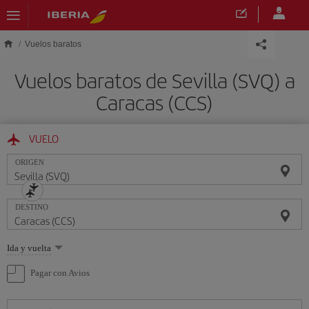
Saltar al contenido principal
Vuelos baratos
Vuelos baratos de Sevilla (SVQ) a
Caracas (CCS)
VUELO
ORIGEN
DESTINO
Seleccione
Ida y vuelta
una
opción
Pagar con Avios