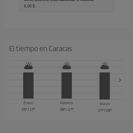
6,00 $
El tiempo en Caracas
Enero
Febrero
Marzo
25º
/
17º
26º
/
17º
27º
/
18º