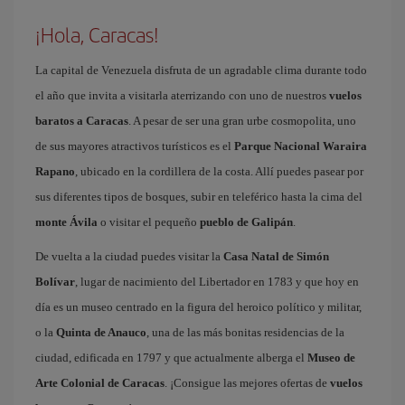
¡Hola, Caracas!
La capital de Venezuela disfruta de un agradable clima durante todo
el año que invita a visitarla aterrizando con uno de nuestros
vuelos
baratos a Caracas
. A pesar de ser una gran urbe cosmopolita, uno
de sus mayores atractivos turísticos es el
Parque Nacional Waraira
Rapano
, ubicado en la cordillera de la costa. Allí puedes pasear por
sus diferentes tipos de bosques, subir en teleférico hasta la cima del
monte Ávila
o visitar el pequeño
pueblo de Galipán
.
De vuelta a la ciudad puedes visitar la
Casa Natal de Simón
Bolívar
, lugar de nacimiento del Libertador en 1783 y que hoy en
día es un museo centrado en la figura del heroico político y militar,
o la
Quinta de Anauco
, una de las más bonitas residencias de la
ciudad, edificada en 1797 y que actualmente alberga el
Museo de
Arte Colonial de Caracas
. ¡Consigue las mejores ofertas de
vuelos