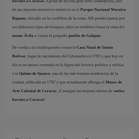
baratos a Caracas
. A pesar de ser una gran urbe cosmopolita, uno
de sus mayores atractivos turísticos es el
Parque Nacional Waraira
Rapano
, ubicado en la cordillera de la costa. Allí puedes pasear por
sus diferentes tipos de bosques, subir en teleférico hasta la cima del
monte Ávila
o visitar el pequeño
pueblo de Galipán
.
De vuelta a la ciudad puedes visitar la
Casa Natal de Simón
Bolívar
, lugar de nacimiento del Libertador en 1783 y que hoy en
día es un museo centrado en la figura del heroico político y militar,
o la
Quinta de Anauco
, una de las más bonitas residencias de la
ciudad, edificada en 1797 y que actualmente alberga el
Museo de
Arte Colonial de Caracas
. ¡Consigue las mejores ofertas de
vuelos
baratos a Caracas
!