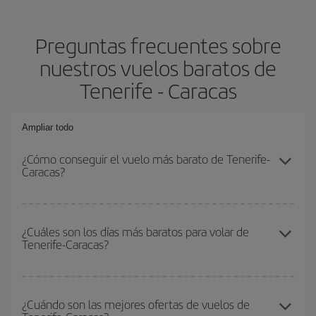
Preguntas frecuentes sobre
nuestros vuelos baratos de
Tenerife - Caracas
Ampliar todo
¿Cómo conseguir el vuelo más barato de Tenerife-
Caracas?
Podrás ahorrar en tu billete de avión de Tenerife-Caracas-dest y
conseguir el vuelo más barato si evitas temporadas altas,
¿Cuáles son los días más baratos para volar de
Tenerife-Caracas?
compras con antelación y puedes ser flexible con las fechas y
horarios de ida y vuelta.
Para saber qué días te saldrá más económico volar, solo tienes
que empezar una consulta en nuestro
buscador de vuelos
¿Cuándo son las mejores ofertas de vuelos de
baratos
. Dinos desde dónde vuelas, a dónde quieres ir y en qué