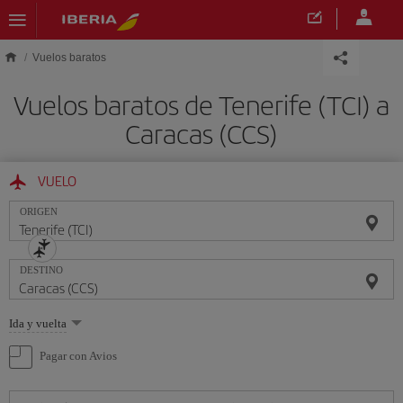
Saltar al contenido principal
Vuelos baratos
Vuelos baratos de Tenerife (TCI) a
Caracas (CCS)
VUELO
ORIGEN
DESTINO
Seleccione
Ida y vuelta
una
opción
Pagar con Avios